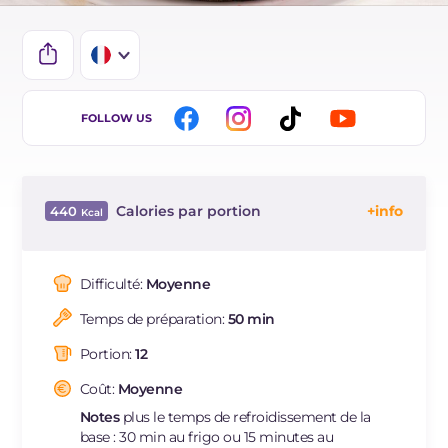
IT
FOLLOW US
EN
ES
Calories par portion
440
DE
Énergie
Kcal
440
BR
Glucides
g
41.5
Difficulté:
Moyenne
NL
Dont sucres
g
31.7
Temps de préparation:
50 min
Protéine
g
8.2
Graisses
g
25.4
Portion:
12
dont acides gras saturés
g
14.23
Coût:
Moyenne
Fibre
g
0.7
Notes
plus le temps de refroidissement de la
Cholestérol
mg
104
base : 30 min au frigo ou 15 minutes au