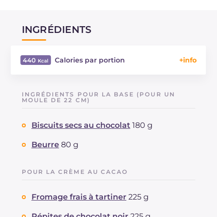
INGRÉDIENTS
Calories par portion
440
Énergie
Kcal
440
Glucides
g
41.5
INGRÉDIENTS POUR LA BASE (POUR UN
Dont sucres
MOULE DE 22 CM)
g
31.7
Protéine
g
8.2
Biscuits secs au chocolat
180 g
Graisses
g
25.4
dont acides gras saturés
g
14.23
Beurre
80 g
Fibre
g
0.7
Cholestérol
mg
104
POUR LA CRÈME AU CACAO
Sodium
mg
170
Fromage frais à tartiner
225 g
Pépites de chocolat noir
225 g