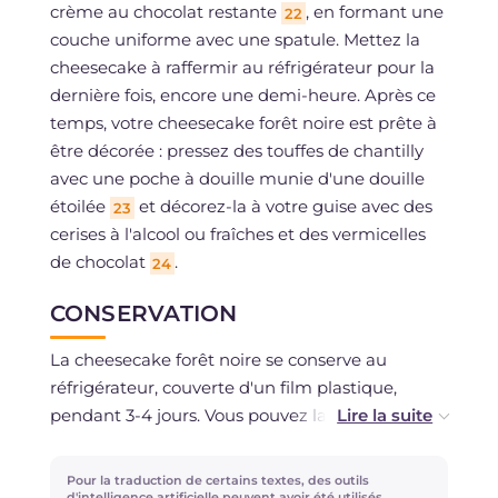
crème au chocolat restante
, en formant une
22
couche uniforme avec une spatule. Mettez la
cheesecake à raffermir au réfrigérateur pour la
dernière fois, encore une demi-heure. Après ce
temps, votre cheesecake forêt noire est prête à
être décorée : pressez des touffes de chantilly
avec une poche à douille munie d'une douille
étoilée
et décorez-la à votre guise avec des
23
cerises à l'alcool ou fraîches et des vermicelles
de chocolat
.
24
CONSERVATION
La cheesecake forêt noire se conserve au
réfrigérateur, couverte d'un film plastique,
pendant 3-4 jours. Vous pouvez la congeler, déjà
divisée en portions si vous le souhaitez, dans les
contenants alimentaires appropriés.
Pour la traduction de certains textes, des outils
d'intelligence artificielle peuvent avoir été utilisés.