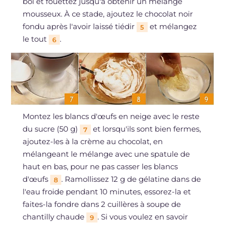
bol et fouettez jusqu'à obtenir un mélange
mousseux. À ce stade, ajoutez le chocolat noir
fondu après l'avoir laissé tiédir
et mélangez
5
le tout
.
6
Montez les blancs d'œufs en neige avec le reste
du sucre (50 g)
et lorsqu'ils sont bien fermes,
7
ajoutez-les à la crème au chocolat, en
mélangeant le mélange avec une spatule de
haut en bas, pour ne pas casser les blancs
d'œufs
. Ramollissez 12 g de gélatine dans de
8
l'eau froide pendant 10 minutes, essorez-la et
faites-la fondre dans 2 cuillères à soupe de
chantilly chaude
. Si vous voulez en savoir
9