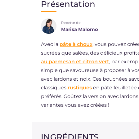
Présentation
EN
Recette de
DE
Marisa Malomo
ES
Avec la
pâte à choux
, vous pouvez créer
BR
sucrées que salées, des délicieux profit
NL
au parmesan et citron vert
, par exempl
simple que savoureuse à proposer à vos 
avec lardons et noix. Ces bouchées savo
classiques
rustiques
en pâte feuilletée
préférés. Goûtez la version avec lardons 
variantes vous avez créées !
INGRÉDIENTS