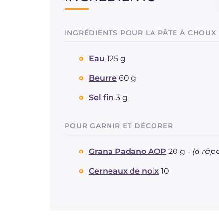
INGRÉDIENTS POUR LA PÂTE À CHOUX
Eau
125 g
Beurre
60 g
Sel fin
3 g
POUR GARNIR ET DÉCORER
Grana Padano AOP
20 g -
(à râpe
Cerneaux de noix
10