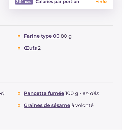
Calories par portion
364
Énergie
Kcal
364
Glucides
g
16.5
Dont sucres
g
1
Farine type 00
80 g
Protéine
g
12.6
Graisses
g
27.5
Œufs
2
dont acides gras saturés
g
11.29
Fibre
g
0.9
Cholestérol
mg
156
Sodium
mg
663
r)
Pancetta fumée
100 g -
en dés
Graines de sésame
à volonté