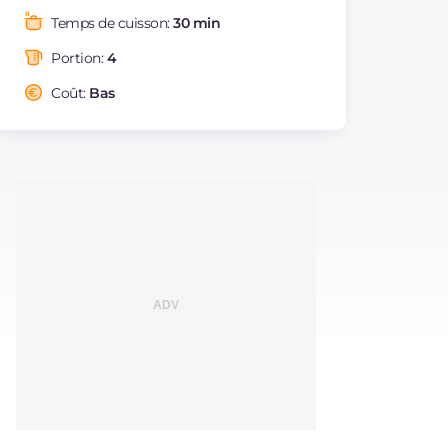
Graisses
g
27.5
Temps de cuisson:
30 min
dont acides gras
g
11.29
saturés
Portion:
4
Fibre
g
0.9
Coût:
Bas
Cholestérol
mg
156
Sodium
mg
663