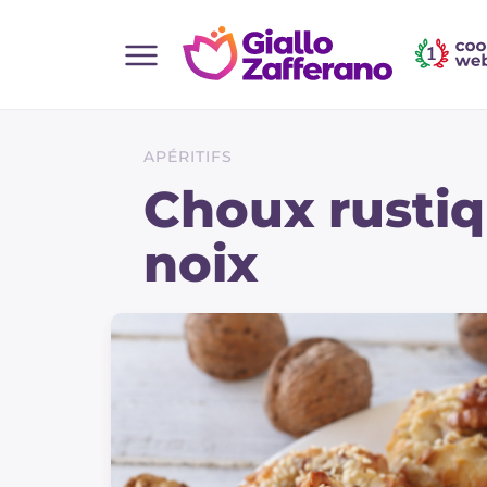
Home
Toutes les recettes
APÉRITIFS
Aperitifs
Choux rustiq
Salades
noix
Plats principaux
Boissons et rafraîchissements
Desserts
Accompagnement
Pizzas et focaccia
Gateaux et patisserie