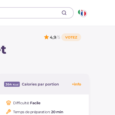
4,9
/5
t
Calories par portion
364
Énergie
Kcal
364
Glucides
g
16.5
Difficulté:
Facile
Dont sucres
g
1
Temps de préparation:
20 min
Protéine
g
12.6