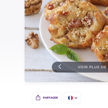
Sauces
Dernieres recettes
IT Website
Facebook
Instagram
VOIR PLUS DE
TikTok
YouTube
PARTAGER
IT