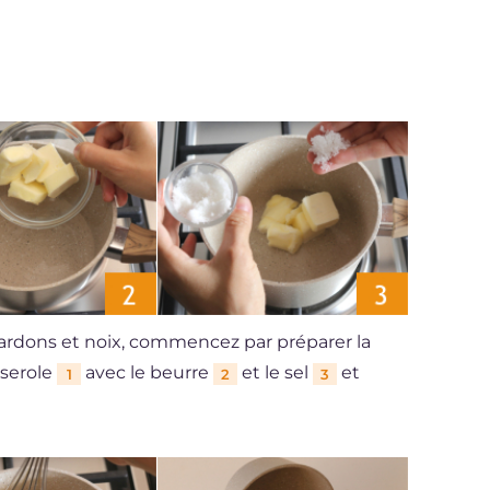
 lardons et noix, commencez par préparer la
sserole
avec le beurre
et le sel
et
1
2
3