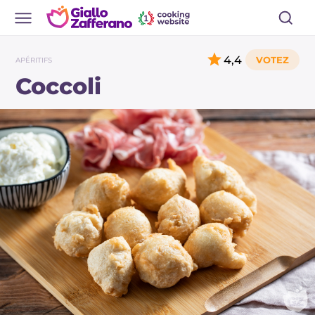
4,4
APÉRITIFS
Coccoli