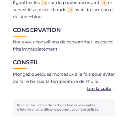
Égouttez-les
sur du papier absorbant
et
10
11
servez-les encore chauds
avec du jambon et
12
du stracchino.
CONSERVATION
Nous vous conseillons de consommer les coccoli
frits immédiatement.
CONSEIL
Plongez quelques morceaux à la fois pour éviter
de faire baisser la température de l'huile.
Les coccoli peuvent également être dégustés
avec des légumes grillés, pour une version
Pour la traduction de certains textes, des outils
végétarienne.
d'intelligence artificielle peuvent avoir été utilisés.