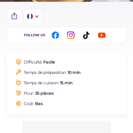
IT
FOLLOW US
EN
ES
Difficulté:
Facile
DE
Temps de préparation:
10 min
BR
Temps de cuisson:
15 min
NL
Pour:
35 pièces
Coût:
Bas