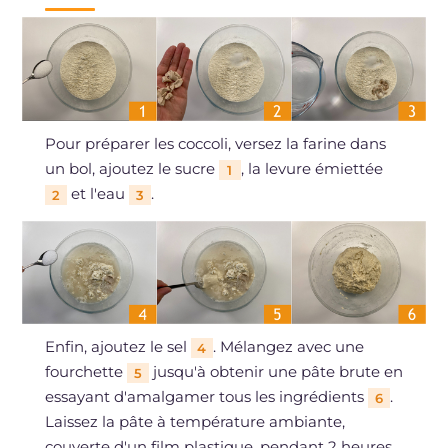
Pour préparer les coccoli, versez la farine dans
un bol, ajoutez le sucre
, la levure émiettée
1
et l'eau
.
2
3
Enfin, ajoutez le sel
. Mélangez avec une
4
fourchette
jusqu'à obtenir une pâte brute en
5
essayant d'amalgamer tous les ingrédients
.
6
Laissez la pâte à température ambiante,
couverte d'un film plastique, pendant 2 heures.