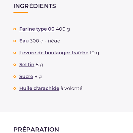
INGRÉDIENTS
Farine type 00
400 g
Eau
300 g -
tiède
Levure de boulanger fraîche
10 g
Sel fin
8 g
Sucre
8 g
Huile d'arachide
à volonté
PRÉPARATION