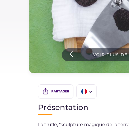
Sauces
Dernieres recettes
IT Website
VOIR PLUS DE
Facebook
Instagram
TikTok
YouTube
PARTAGER
IT
Présentation
EN
La truffe, "sculpture magique de la ter
DE