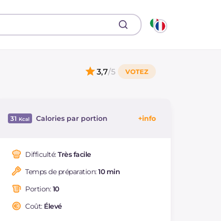
3,7
/5
Calories par portion
31
Énergie
Kcal
31
Glucides
g
0.7
Difficulté:
Très facile
Dont sucres
g
0.7
Temps de préparation:
10 min
Protéine
g
6
Graisses
g
0.5
Portion:
10
dont acides gras
g
0.11
saturés
Coût:
Élevé
Fibre
g
8.5