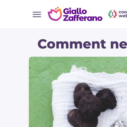
Home
Comment nett
Toutes les recettes
Aperitifs
Salades
Plats principaux
Boissons et rafraîchissements
Desserts
Accompagnement
Pizzas et focaccia
Gateaux et patisserie