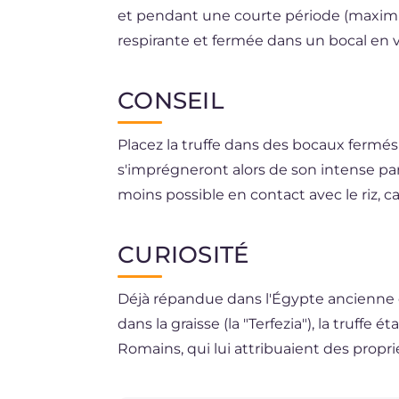
et pendant une courte période (maxim
respirante et fermée dans un bocal en v
Préalablement nettoyée, la truffe noir
CONSEIL
que cela lui ferait perdre une partie de
Placez la truffe dans des bocaux fermés
s'imprégneront alors de son intense parf
moins possible en contact avec le riz, c
favoriserait le séchage rapide du préc
CURIOSITÉ
Déjà répandue dans l'Égypte ancienne 
dans la graisse (la "Terfezia"), la truffe
Romains, qui lui attribuaient des propri
considéraient d'origine divine. Au Moyen 
un fruit diabolique et, pendant un cert