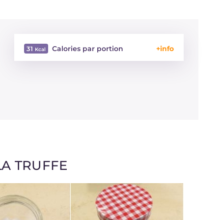
Calories par portion
31
Énergie
Kcal
31
Glucides
g
0.7
Dont sucres
g
0.7
Protéine
g
6
Graisses
g
0.5
dont acides gras saturés
g
0.11
Fibre
g
8.5
Sodium
mg
55
A TRUFFE