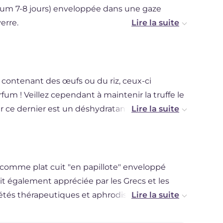
um 7-8 jours) enveloppée dans une gaze
erre.
e peut également être congelée entière, bien
 son parfum enivrant.
 contenant des œufs ou du riz, ceux-ci
um ! Veillez cependant à maintenir la truffe le
ar ce dernier est un déshydratant naturel et
ieux champignon.
comme plat cuit "en papillote" enveloppé
 était également appréciée par les Grecs et les
étés thérapeutiques et aphrodisiaques car ils la
Âge, par contre, on croyait que la truffe était
ain temps, elle n'a plus été consommée.