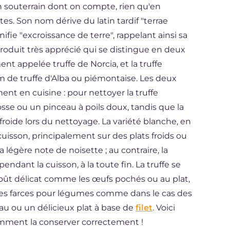
 souterrain dont on compte, rien qu'en
es. Son nom dérive du latin tardif "terrae
gnifie "excroissance de terre", rappelant ainsi sa
 produit très apprécié qui se distingue en deux
ent appelée truffe de Norcia, et la truffe
m de truffe d'Alba ou piémontaise. Les deux
nt en cuisine : pour nettoyer la truffe
sse ou un pinceau à poils doux, tandis que la
 froide lors du nettoyage. La variété blanche, en
 cuisson, principalement sur des plats froids ou
a légère note de noisette ; au contraire, la
endant la cuisson, à la toute fin. La truffe se
oût délicat comme les œufs pochés ou au plat,
des farces pour légumes comme dans le cas des
eau ou un délicieux plat à base de
filet
. Voici
mment la conserver correctement !