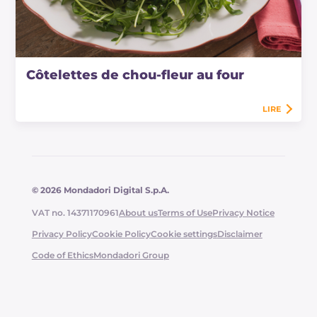
Côtelettes de chou-fleur au four
LIRE
© 2026 Mondadori Digital S.p.A.
VAT no. 14371170961
About us
Terms of Use
Privacy Notice
Privacy Policy
Cookie Policy
Cookie settings
Disclaimer
Code of Ethics
Mondadori Group