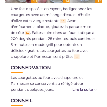
Une fois disposées en rayons, badigeonnez les
courgettes avec un mélange d'eau et d'huile
d'olive extra vierge restante
. Avant
13
d'enfourner la plaque, ajoutez la panure mise
de côté
. Faites cuire dans un four statique à
14
200 degrés pendant 25 minutes, puis continuez
5 minutes en mode grill pour obtenir un
délicieux gratin. Les courgettes au four avec
chapelure et Parmesan sont prêtes
!
15
CONSERVATION
Les courgettes au four avec chapelure et
Parmesan se conservent au réfrigérateur
pendant quelques jours.
CONSEIL
Une fois cuites, elles peuvent être congelées.