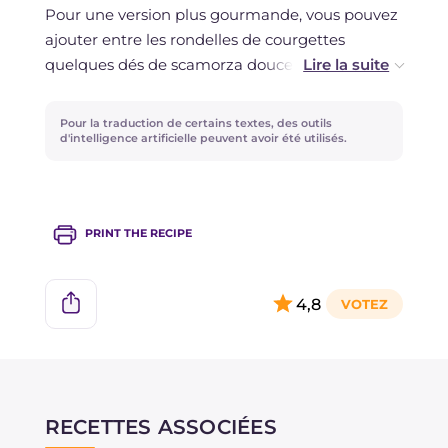
Pour une version plus gourmande, vous pouvez
ajouter entre les rondelles de courgettes
quelques dés de scamorza douce. Pour
parfumer votre plat de courgettes, vous pouvez
saupoudrer la surface d'herbes aromatiques
Pour la traduction de certains textes, des outils
hachées, comme la sauge, le thym et le
d'intelligence artificielle peuvent avoir été utilisés.
romarin.
PRINT THE RECIPE
4,8
RECETTES ASSOCIÉES