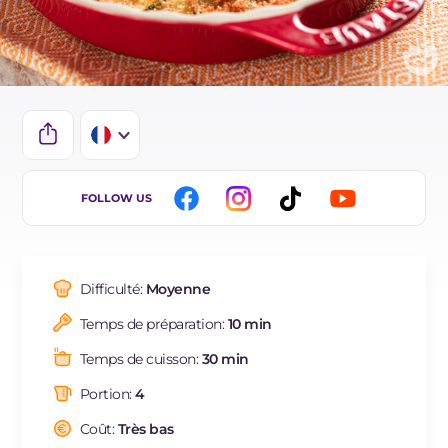
IT
FOLLOW US
EN
DE
Difficulté:
Moyenne
ES
Temps de préparation:
10 min
BR
Temps de cuisson:
30 min
Portion:
4
Coût:
Très bas