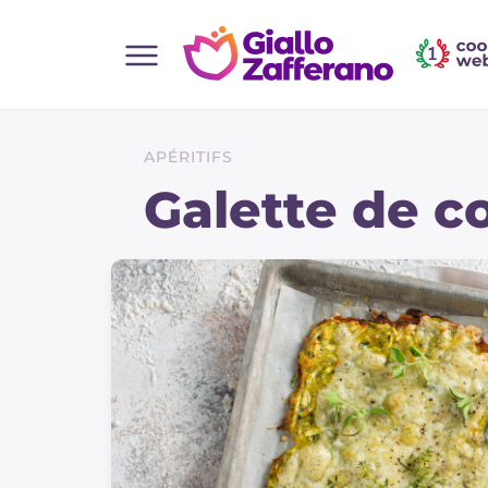
Home
Toutes les recettes
APÉRITIFS
Aperitifs
Galette de c
Salades
Plats principaux
Boissons et rafraîchissements
Desserts
Accompagnement
Pizzas et focaccia
Gateaux et patisserie