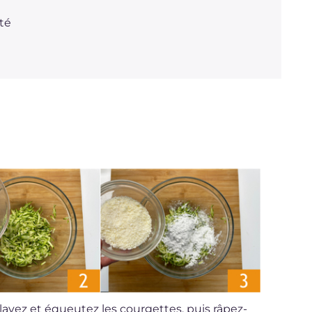
té
lavez et équeutez les courgettes, puis râpez-