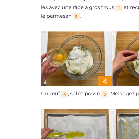
les avec une râpe à gros trous
et recu
1
le parmesan
.
3
Un œuf
, sel et poivre
. Mélangez
4
5