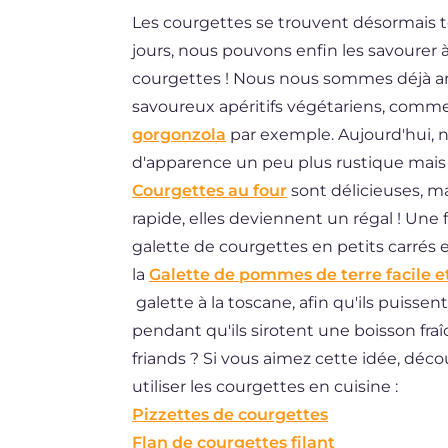
Les courgettes se trouvent désormais to
ES
jours, nous pouvons enfin les savourer à
DE
courgettes ! Nous nous sommes déjà am
BR
savoureux apéritifs végétariens, comm
gorgonzola
par exemple. Aujourd'hui, n
NL
d'apparence un peu plus rustique mais
Courgettes au four
sont délicieuses, ma
rapide, elles deviennent un régal ! Une f
galette de courgettes en petits carrés 
la
Galette de pommes de terre facile e
galette à la toscane, afin qu'ils puissen
pendant qu'ils sirotent une boisson fr
friands ? Si vous aimez cette idée, déc
utiliser les courgettes en cuisine :
Pizzettes de courgettes
Flan de courgettes filant