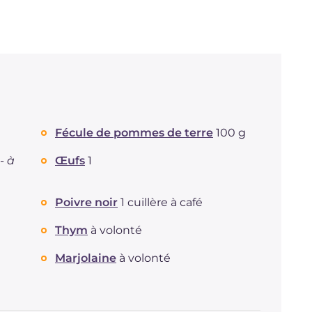
Fécule de pommes de terre
100 g
 -
à
Œufs
1
Poivre noir
1 cuillère à café
Thym
à volonté
Marjolaine
à volonté