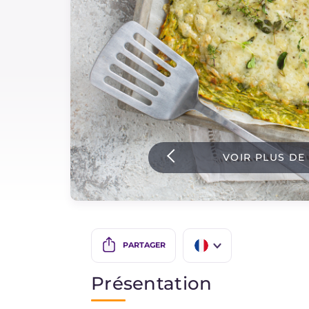
Sauces
Dernieres recettes
IT Website
VOIR PLUS DE
Facebook
Instagram
TikTok
YouTube
PARTAGER
IT
Présentation
EN