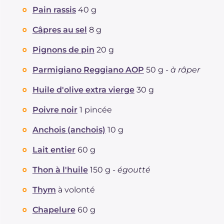
Fibre
g
3.4
Pain rassis
40 g
Cholestérol
mg
39
Câpres au sel
8 g
Sodium
mg
496
Pignons de pin
20 g
Parmigiano Reggiano AOP
50 g -
à râper
Huile d'olive extra vierge
30 g
Poivre noir
1 pincée
Anchois (anchois)
10 g
Lait entier
60 g
Thon à l'huile
150 g -
égoutté
Thym
à volonté
Chapelure
60 g