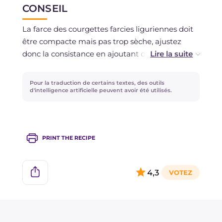
CONSEIL
fermées, pendant un maximum de deux jours.
La congélation est déconseillée.
La farce des courgettes farcies liguriennes doit
être compacte mais pas trop sèche, ajustez
donc la consistance en ajoutant du lait ou du
Parmigiano si nécessaire. Pour vider les
courgettes, vous pouvez utiliser une petite
Pour la traduction de certains textes, des outils
cuillère si vous n'avez pas de cuillère parisienne ;
d'intelligence artificielle peuvent avoir été utilisés.
faites toutefois attention à ne pas trop en
enlever, les courgettes ne doivent pas être trop
fines ! Si vous voulez éviter d'huiler le plat de
PRINT THE RECIPE
cuisson, vous pouvez le tapisser de papier
sulfurisé !
4,3