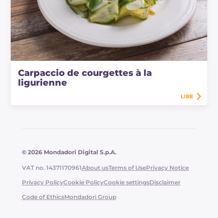
Carpaccio de courgettes à la
ligurienne
LIRE
© 2026 Mondadori Digital S.p.A.
VAT no. 14371170961
About us
Terms of Use
Privacy Notice
Privacy Policy
Cookie Policy
Cookie settings
Disclaimer
Code of Ethics
Mondadori Group