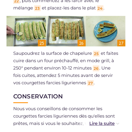
, puis commencez à les farcir avec le
22
mélange
et placez-les dans le plat
.
23
24
Saupoudrez la surface de chapelure
et faites
25
cuire dans un four préchauffé, en mode grill, à
250° pendant environ 10-12 minutes
. Une
26
fois cuites, attendez 5 minutes avant de servir
vos courgettes farcies liguriennes
.
27
CONSERVATION
Nous vous conseillons de consommer les
courgettes farcies liguriennes dès qu'elles sont
prêtes, mais si vous le souhaitez, vous pouvez
les conserver au réfrigérateur, hermétiquement