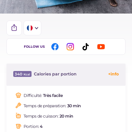
IT
FOLLOW US
EN
ES
Calories par portion
340
BR
Énergie
Kcal
340
DE
Glucides
g
23
Difficulté:
Très facile
NL
Dont sucres
g
5
Temps de préparation:
30 min
Protéine
g
20.9
Graisses
g
18.3
Temps de cuisson:
20 min
dont acides gras saturés
g
4.98
Portion:
4
Fibre
g
3.4