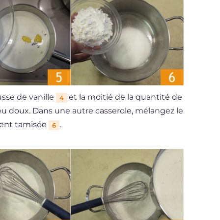
usse de vanille
et la moitié de la quantité de
4
 feu doux. Dans une autre casserole, mélangez le
ment tamisée
.
6