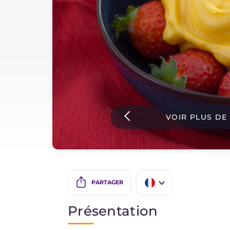
Sauces
Dernieres recettes
IT Website
VOIR PLUS DE
Facebook
Instagram
TikTok
YouTube
PARTAGER
IT
Présentation
EN