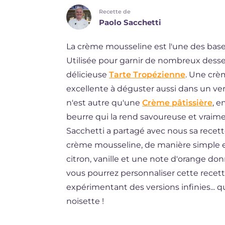
Recette de
DE
Paolo Sacchetti
ES
La crème mousseline est l'une des bases
BR
Utilisée pour garnir de nombreux dess
NL
délicieuse
Tarte Tropézienne
. Une crè
excellente à déguster aussi dans un verr
n'est autre qu'une
Crème pâtissière
, e
beurre qui la rend savoureuse et vraimen
Sacchetti a partagé avec nous sa recett
crème mousseline, de manière simple et
citron, vanille et une note d'orange donn
vous pourrez personnaliser cette recet
expérimentant des versions infinies...
noisette !