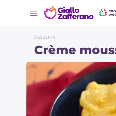
Home
Toutes les recettes
DESSERTS
Aperitifs
Crème mouss
Salades
Plats principaux
Boissons et rafraîchissements
Desserts
Accompagnement
Pizzas et focaccia
Gateaux et patisserie