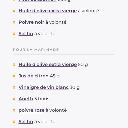
Fibre
g
0.6
Huile d'olive extra vierge
à volonté
Cholestérol
mg
11
Sodium
mg
327
Poivre noir
à volonté
Sel fin
à volonté
POUR LA MARINADE
Huile d'olive extra vierge
50 g
Jus de citron
45 g
Vinaigre de vin blanc
30 g
Aneth
3 brins
poivre rose
à volonté
Sel fin
à volonté