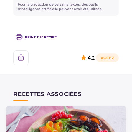
marqué de 3 étoiles ou plus, conformément aux
Pour la traduction de certains textes, des outils
lignes directrices du Ministère de la Santé
.
d'intelligence artificielle peuvent avoir été utilisés.
PRINT THE RECIPE
4,2
RECETTES ASSOCIÉES