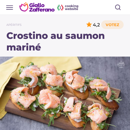
4,2
APÉRITIFS
Crostino au saumon
mariné