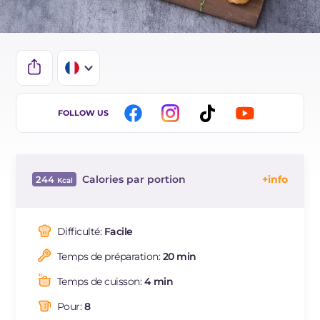
IT
FOLLOW US
EN
DE
Calories par portion
244
ES
Énergie
Kcal
244
BR
Glucides
g
10.6
Difficulté:
Facile
NL
Dont sucres
g
1.4
Temps de préparation:
20 min
Protéine
g
7.6
Graisses
g
19
Temps de cuisson:
4 min
dont acides gras saturés
g
3.09
Pour:
8
Fibre
g
0.6