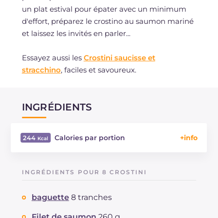
un plat estival pour épater avec un minimum
d'effort, préparez le crostino au saumon mariné
et laissez les invités en parler...
Essayez aussi les
Crostini saucisse et
stracchino
, faciles et savoureux.
INGRÉDIENTS
Calories par portion
244
Énergie
Kcal
244
Glucides
g
10.6
INGRÉDIENTS POUR 8 CROSTINI
Dont sucres
g
1.4
Protéine
g
7.6
baguette
8 tranches
Graisses
g
19
dont acides gras saturés
Filet de saumon
260 g
g
3.09