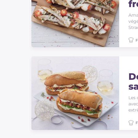
f
Amat
végé
Stra
F
D
s
Les 
avec
extr
F