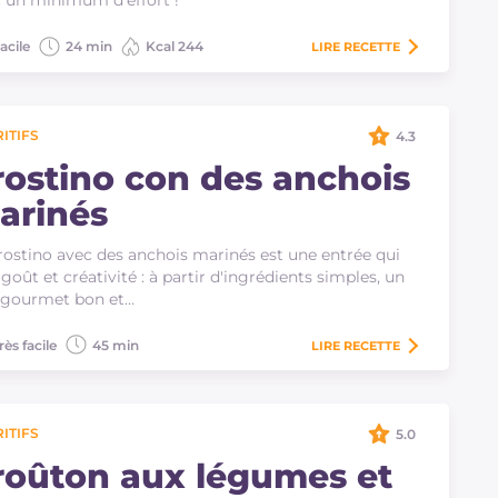
 un minimum d'effort !
acile
24 min
Kcal 244
LIRE
RECETTE
ITIFS
4.3
rostino con des anchois
arinés
rostino avec des anchois marinés est une entrée qui
e goût et créativité : à partir d'ingrédients simples, un
 gourmet bon et…
rès facile
45 min
LIRE
RECETTE
ITIFS
5.0
roûton aux légumes et