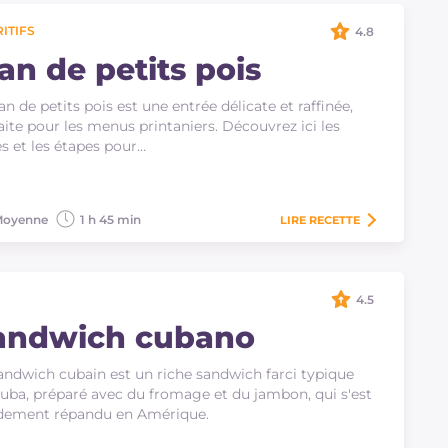
ITIFS
4.8
an de petits pois
lan de petits pois est une entrée délicate et raffinée,
aite pour les menus printaniers. Découvrez ici les
s et les étapes pour…
oyenne
1 h 45 min
LIRE
RECETTE
4.5
andwich cubano
andwich cubain est un riche sandwich farci typique
uba, préparé avec du fromage et du jambon, qui s'est
dement répandu en Amérique.