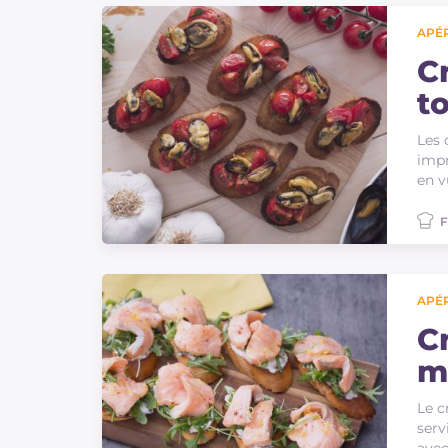
APÉR
C
t
Les 
impr
en v
F
APÉR
C
m
Le c
serv