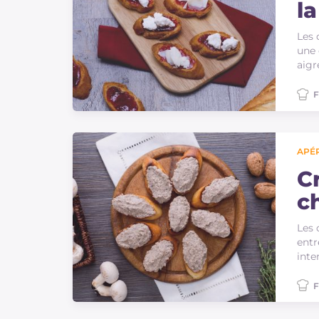
l
Les 
une 
aigr
F
APÉR
C
c
Les 
entr
inte
F