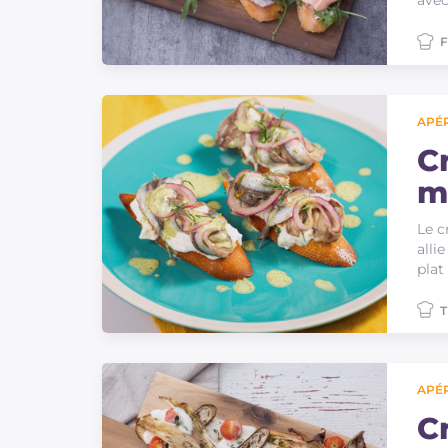
avec
F
APÉR
C
m
Le c
alli
plat
T
APÉR
C