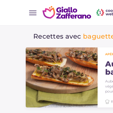
Home
Recettes avec
baguett
Toutes les recettes
Aperitifs
Salades
APÉR
Plats principaux
A
b
Boissons et rafraîchissements
Desserts
Aube
végé
Accompagnement
pour
Pizzas et focaccia
T
Gateaux et patisserie