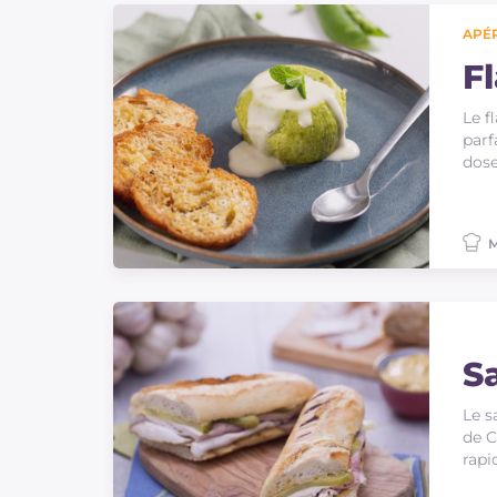
APÉR
Fl
Le f
parf
dose
M
S
Le s
de C
rapi