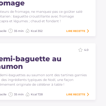
romage
eurs de fromage, ne manquez pas ce goûter salé
tarien : baguette croustillante avec fromage
capra et légumes ; chaud et fondant !
acile
35 min
Kcal 352
LIRE
RECETTE
4.0
emi-baguette au
aumon
demi-baguettes au saumon sont des tartines garnies
 des ingrédients typiques de Noël, une façon
êmement originale de célébrer à table !
acile
35 min
Kcal 728
LIRE
RECETTE