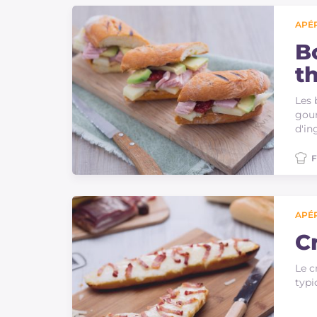
Sauces
APÉR
Dernieres recettes
B
th
IT Website
Les 
gour
d'in
F
Facebook
Instagram
TikTok
YouTube
APÉR
C
Le c
typi