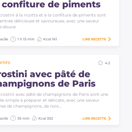
a confiture de piments
crostini à la ricotta et à la confiture de piments sont
entrée délicieuse et savoureuse, avec une saveur
e-douce.
acile
1 h 15 min
Kcal 161
LIRE
RECETTE
ITIFS
4.2
rostini avec pâté de
hampignons de Paris
crostini avec pâté de champignons de Paris sont une
ée simple à préparer et délicate, avec une saveur
nse de champignons, de noix…
acile
35 min
Kcal 352
LIRE
RECETTE