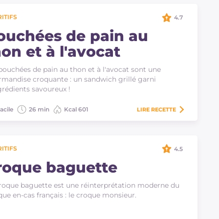
ITIFS
4.7
ouchées de pain au
on et à l'avocat
bouchées de pain au thon et à l'avocat sont une
mandise croquante : un sandwich grillé garni
grédients savoureux !
acile
26 min
Kcal 601
LIRE
RECETTE
ITIFS
4.5
roque baguette
roque baguette est une réinterprétation moderne du
que en-cas français : le croque monsieur.