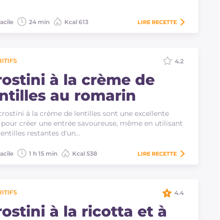
acile
24 min
Kcal 613
LIRE
RECETTE
ITIFS
4.2
rostini à la crème de
ntilles au romarin
crostini à la crème de lentilles sont une excellente
 pour créer une entrée savoureuse, même en utilisant
lentilles restantes d'un…
acile
1 h 15 min
Kcal 538
LIRE
RECETTE
ITIFS
4.4
ostini à la ricotta et à