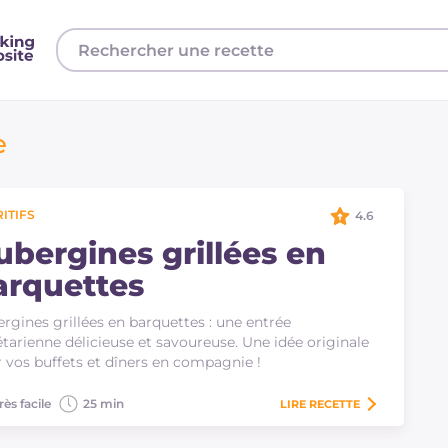
e
ITIFS
4.6
ubergines grillées en
arquettes
rgines grillées en barquettes : une entrée
tarienne délicieuse et savoureuse. Une idée originale
 vos buffets et dîners en compagnie !
rès facile
25 min
LIRE
RECETTE