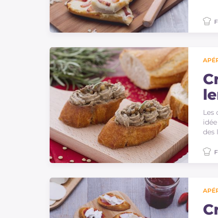
F
APÉR
C
le
Les 
idée
des 
F
APÉR
Cr