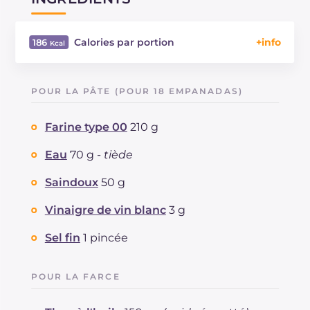
Calories par portion
186
Énergie
Kcal
186
Glucides
g
10.1
POUR LA PÂTE (POUR 18 EMPANADAS)
Dont sucres
g
1.2
Protéine
g
3.7
Farine type 00
210 g
Graisses
g
14.6
dont acides gras saturés
Eau
70 g -
tiède
g
2.91
Fibre
g
0.6
Saindoux
50 g
Cholestérol
mg
9
Sodium
mg
138
Vinaigre de vin blanc
3 g
Sel fin
1 pincée
POUR LA FARCE