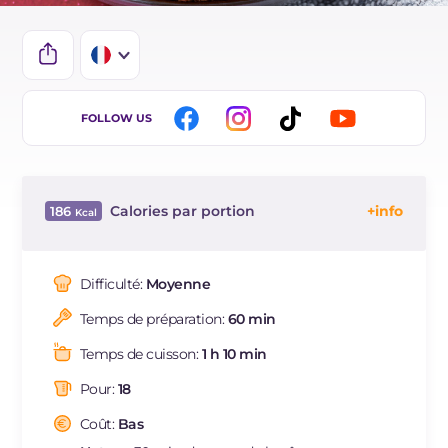
IT
FOLLOW US
EN
DE
Calories par portion
186
ES
Énergie
Kcal
186
BR
Glucides
g
10.1
Difficulté:
Moyenne
NL
Dont sucres
g
1.2
Temps de préparation:
60 min
Protéine
g
3.7
Graisses
g
14.6
Temps de cuisson:
1 h 10 min
dont acides gras saturés
g
2.91
Pour:
18
Fibre
g
0.6
Cholestérol
Coût:
Bas
mg
9