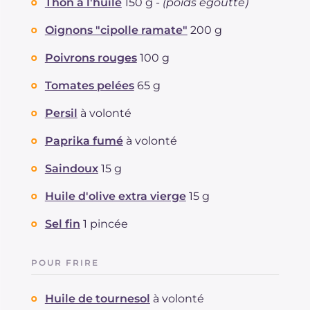
Thon à l'huile
150 g -
(poids égoutté)
Oignons "cipolle ramate"
200 g
Poivrons rouges
100 g
Tomates pelées
65 g
Persil
à volonté
Paprika fumé
à volonté
Saindoux
15 g
Huile d'olive extra vierge
15 g
Sel fin
1 pincée
POUR FRIRE
Huile de tournesol
à volonté