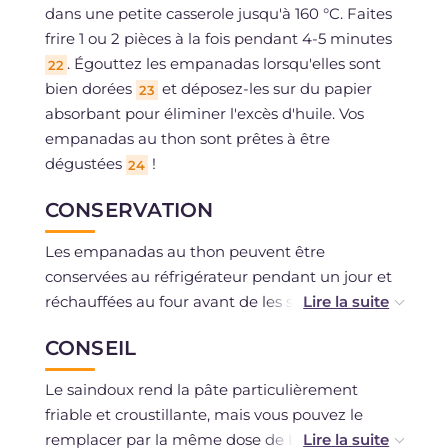
dans une petite casserole jusqu'à 160 °C. Faites
frire 1 ou 2 pièces à la fois pendant 4-5 minutes
. Égouttez les empanadas lorsqu'elles sont
22
bien dorées
et déposez-les sur du papier
23
absorbant pour éliminer l'excès d'huile. Vos
empanadas au thon sont prêtes à être
dégustées
!
24
CONSERVATION
Les empanadas au thon peuvent être
conservées au réfrigérateur pendant un jour et
réchauffées au four avant de les servir. Si vous le
souhaitez, vous pouvez préparer les disques de
CONSEIL
pâte à l'avance, les sceller avec un film plastique
et les conserver au réfrigérateur pendant un
Le saindoux rend la pâte particulièrement
jour.
friable et croustillante, mais vous pouvez le
remplacer par la même dose de beurre,