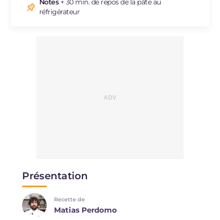
Sodium
mg
138
Notes
+ 30 min. de repos de la pâte au
réfrigérateur
Présentation
Recette de
Matias Perdomo