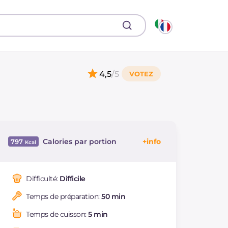
4,5
/5
Calories par portion
797
Énergie
Kcal
797
Glucides
g
72.4
Difficulté:
Difficile
Dont sucres
g
49.6
Temps de préparation:
50 min
Protéine
g
8.3
Graisses
g
52.7
Temps de cuisson:
5 min
dont acides gras
g
30.81