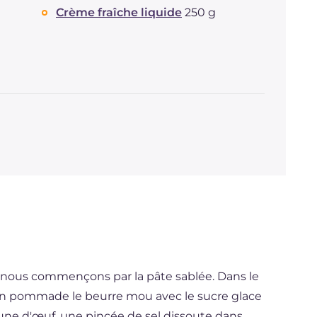
Crème fraîche liquide
250 g
, nous commençons par la pâte sablée. Dans le
ez en pommade le beurre mou avec le sucre glace
 jaune d'œuf, une pincée de sel dissoute dans