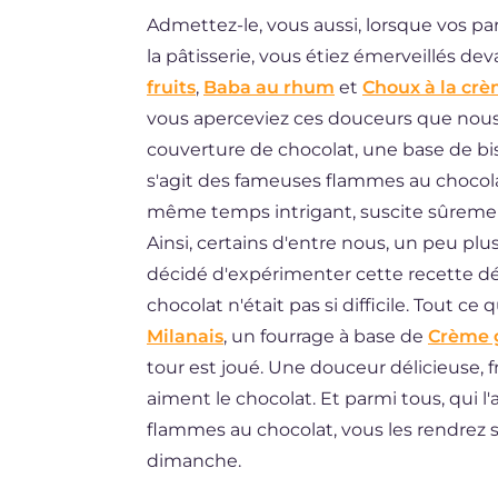
Admettez-le, vous aussi, lorsque vos 
DE
la pâtisserie, vous étiez émerveillés d
ES
fruits
,
Baba au rhum
et
Choux à la cr
BR
vous aperceviez ces douceurs que nous
couverture de chocolat, une base de bi
NL
s'agit des fameuses flammes au chocola
même temps intrigant, suscite sûrement
Ainsi, certains d'entre nous, un peu pl
décidé d'expérimenter cette recette dé
chocolat n'était pas si difficile. Tout ce 
Milanais
, un fourrage à base de
Crème 
tour est joué. Une douceur délicieuse,
aiment le chocolat. Et parmi tous, qui l'
flammes au chocolat, vous les rendrez 
dimanche.