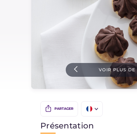
Sauces
Dernieres recettes
IT Website
VOIR PLUS DE
Facebook
Instagram
TikTok
YouTube
PARTAGER
IT
Présentation
EN