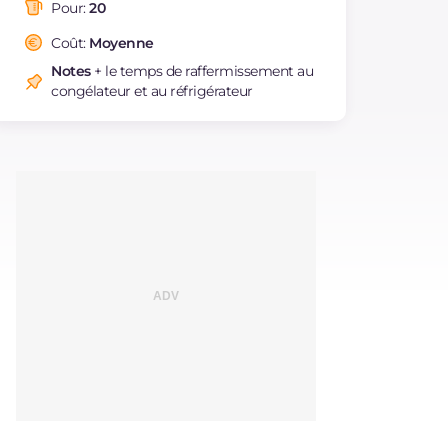
saturés
Pour:
20
Fibre
g
1.7
Coût:
Moyenne
Cholestérol
mg
116
Notes
+ le temps de raffermissement au
Sodium
mg
98
congélateur et au réfrigérateur