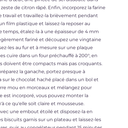
e zeste de citron râpé. Enfin, incorporez la farine
e travail et travaillez-la brièvement pendant
 film plastique et laissez-la reposer au
ce temps, étalez-la à une épaisseur de 4 mm
n légèrement fariné et découpez une vingtaine
ez-les au fur et à mesure sur une plaque
-les cuire dans un four préchauffé à 200°, en
ls doivent être compacts mais pas croquants.
 préparez la ganache, portez presque à
la sur le chocolat haché placé dans un bol et
beurre mou en morceaux et mélangez pour
e est incorporé, vous pouvez monter la
à ce qu'elle soit claire et mousseuse.
avec une embout étoilé et disposez-la en
es biscuits garnis sur un plateau et laissez-les
ures, puis au congélateur pendant 15 minutes.