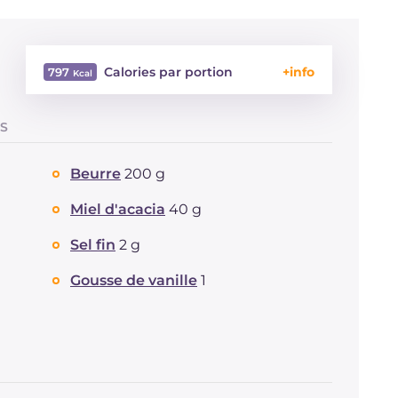
Calories par portion
797
Énergie
Kcal
797
ES
Glucides
g
72.4
Dont sucres
g
49.6
Beurre
200 g
Protéine
g
8.3
Graisses
g
52.7
Miel d'acacia
40 g
dont acides gras saturés
g
30.81
Sel fin
2 g
Fibre
g
1.7
Cholestérol
mg
116
Gousse de vanille
1
Sodium
mg
98