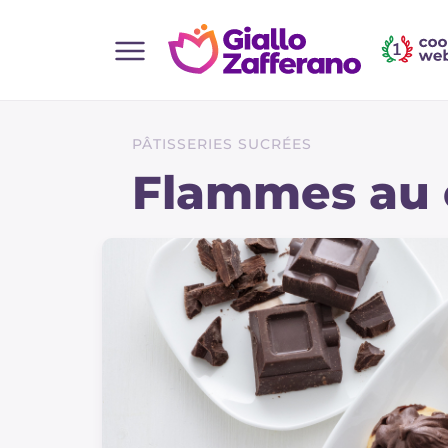
Home
Toutes les recettes
PÂTISSERIES SUCRÉES
Aperitifs
Flammes au 
Salades
Plats principaux
Boissons et rafraîchissements
Desserts
Accompagnement
Pizzas et focaccia
Gateaux et patisserie