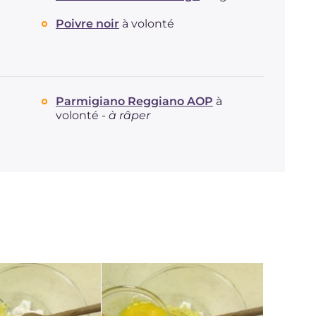
Poivre noir
à volonté
Parmigiano Reggiano AOP
à
volonté -
à râper