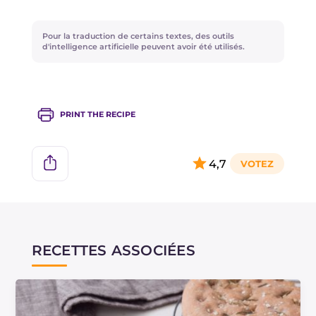
Vous pouvez faire maturer la pâte au
Pour la traduction de certains textes, des outils
réfrigérateur pendant 24 heures, au lieu de la
d'intelligence artificielle peuvent avoir été utilisés.
laisser lever à température ambiante.
PRINT THE RECIPE
4,7
RECETTES ASSOCIÉES