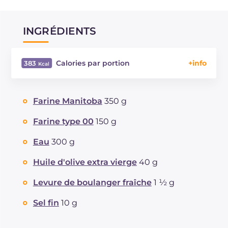
INGRÉDIENTS
Calories par portion
383
Énergie
Kcal
383
Glucides
g
59.9
Farine Manitoba
350 g
Dont sucres
g
2.2
Protéine
g
10.6
Farine type 00
150 g
Graisses
g
11.2
Eau
300 g
dont acides gras saturés
g
1.66
Fibre
g
2.7
Huile d'olive extra vierge
40 g
Sodium
mg
664
Levure de boulanger fraîche
1 ½ g
Sel fin
10 g