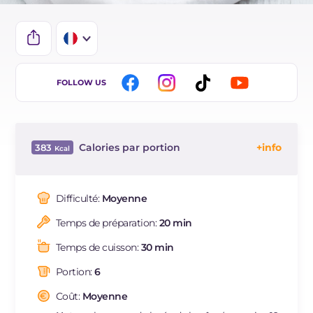
IT
FOLLOW US
EN
BR
Calories par portion
383
ES
Énergie
Kcal
383
DE
Glucides
g
59.9
Difficulté:
Moyenne
NL
Dont sucres
g
2.2
Temps de préparation:
20 min
Protéine
g
10.6
Graisses
g
11.2
Temps de cuisson:
30 min
dont acides gras saturés
g
1.66
Portion:
6
Fibre
g
2.7
Sodium
Coût:
Moyenne
mg
664