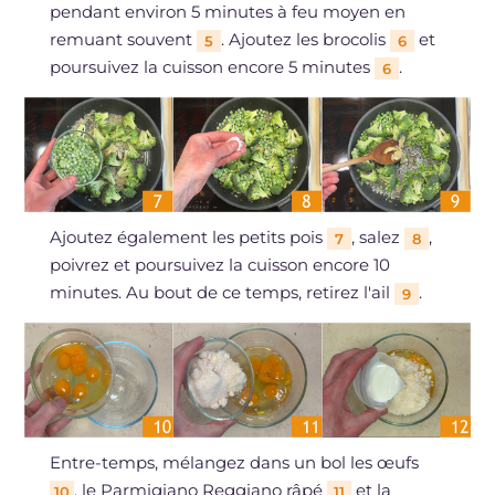
pendant environ 5 minutes à feu moyen en
remuant souvent
. Ajoutez les brocolis
et
5
6
poursuivez la cuisson encore 5 minutes
.
6
Ajoutez également les petits pois
, salez
,
7
8
poivrez et poursuivez la cuisson encore 10
minutes. Au bout de ce temps, retirez l'ail
.
9
Entre-temps, mélangez dans un bol les œufs
, le Parmigiano Reggiano râpé
et la
10
11