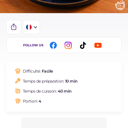
IT
FOLLOW US
EN
DE
Difficulté:
Facile
ES
Temps de préparation:
10 min
NL
Temps de cuisson:
40 min
BR
Portion:
4