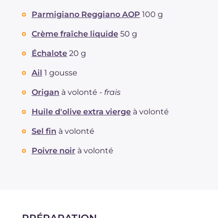
Parmigiano Reggiano AOP
100 g
Crème fraîche liquide
50 g
Échalote
20 g
Ail
1 gousse
Origan
à volonté -
frais
Huile d'olive extra vierge
à volonté
Sel fin
à volonté
Poivre noir
à volonté
PRÉPARATION