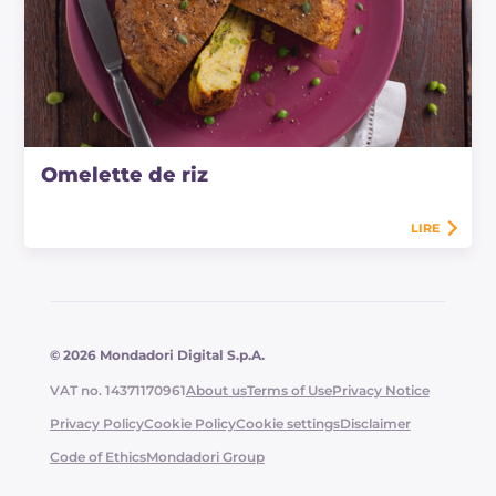
Omelette de riz
LIRE
© 2026 Mondadori Digital S.p.A.
VAT no. 14371170961
About us
Terms of Use
Privacy Notice
Privacy Policy
Cookie Policy
Cookie settings
Disclaimer
Code of Ethics
Mondadori Group