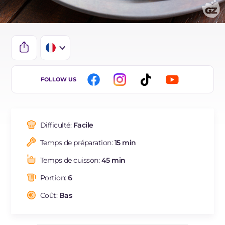
IT
FOLLOW US
EN
DE
Difficulté:
Facile
ES
Temps de préparation:
15 min
BR
Temps de cuisson:
45 min
NL
Portion:
6
Coût:
Bas