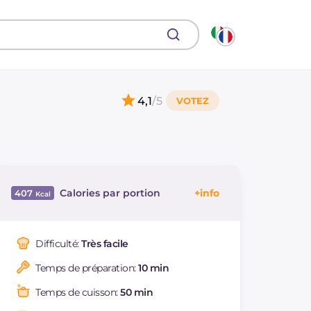
4,1
/5
Calories par portion
407
Énergie
Kcal
407
Glucides
g
70.8
Difficulté:
Très facile
Dont sucres
g
42.6
Temps de préparation:
10 min
Protéine
g
4.4
Graisses
g
11.7
Temps de cuisson:
50 min
dont acides gras
g
1.62