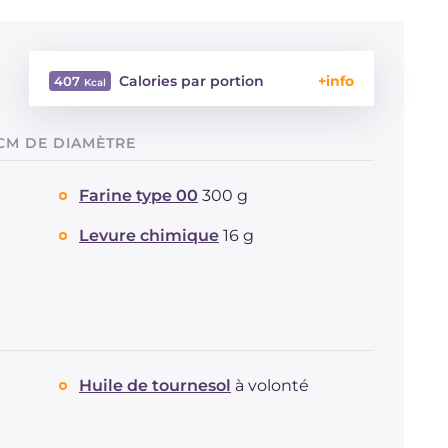
Calories par portion
407
Énergie
Kcal
407
CM DE DIAMÈTRE
Glucides
g
70.8
Dont sucres
g
42.6
Farine type 00
300 g
Protéine
g
4.4
Graisses
g
11.7
Levure chimique
16 g
dont acides gras saturés
g
1.62
Fibre
g
1.4
Sodium
mg
8
Huile de tournesol
à volonté