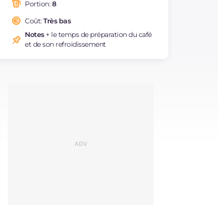
saturés
Portion:
8
Fibre
g
1.4
Coût:
Très bas
Sodium
mg
8
Notes
+ le temps de préparation du café
et de son refroidissement