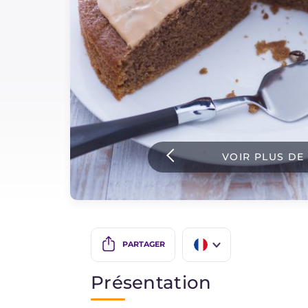
Sauces
Dernieres recettes
IT Website
VOIR PLUS DE
Facebook
Instagram
TikTok
YouTube
PARTAGER
IT
Présentation
EN