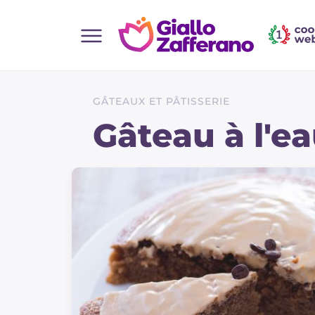
Home
Toutes les recettes
GÂTEAUX ET PÂTISSERIE
Aperitifs
Gâteau à l'e
Salades
Plats principaux
Boissons et rafraîchissements
Desserts
Accompagnement
Pizzas et focaccia
Gateaux et patisserie