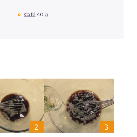
Café
40 g