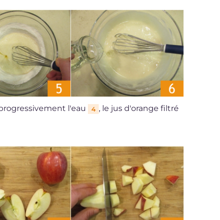
 progressivement l'eau
, le jus d'orange filtré
4