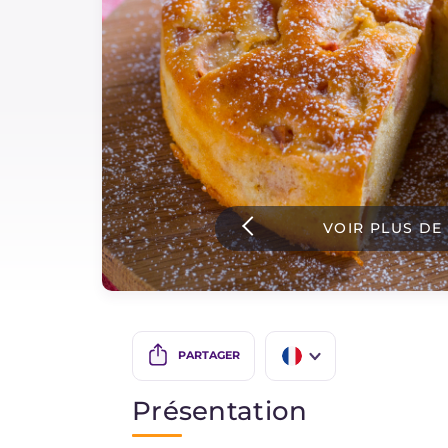
Sauces
Dernieres recettes
IT Website
VOIR PLUS DE
Facebook
Instagram
TikTok
YouTube
PARTAGER
IT
Présentation
EN