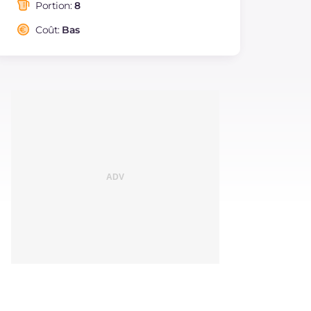
saturés
Portion:
8
Fibre
g
3.3
Coût:
Bas
Sodium
mg
5