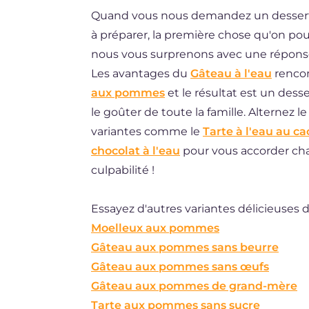
Quand vous nous demandez un dessert lé
DE
à préparer, la première chose qu'on pourr
ES
nous vous surprenons avec une réponse 
BR
Les avantages du
Gâteau à l'eau
rencon
aux pommes
et le résultat est un dess
NL
le goûter de toute la famille. Alternez
variantes comme le
Tarte à l'eau au c
chocolat à l'eau
pour vous accorder ch
culpabilité !
Essayez d'autres variantes délicieuses
Moelleux aux pommes
Gâteau aux pommes sans beurre
Gâteau aux pommes sans œufs
Gâteau aux pommes de grand-mère
Tarte aux pommes sans sucre