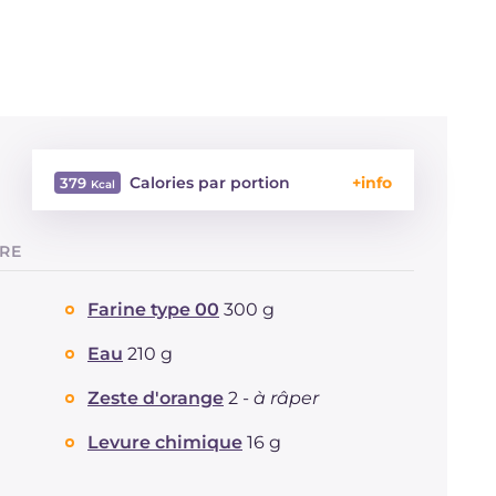
Calories par portion
379
Énergie
Kcal
379
TRE
Glucides
g
64
Dont sucres
g
35.4
Farine type 00
300 g
Protéine
g
4.6
Graisses
g
11.7
Eau
210 g
dont acides gras saturés
g
1.36
Zeste d'orange
2 -
à râper
Fibre
g
3.3
Sodium
mg
5
Levure chimique
16 g