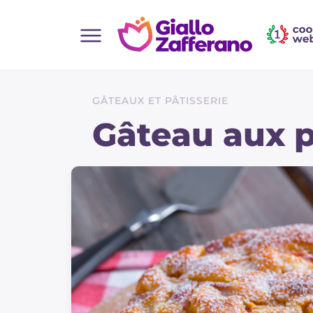
Home
Toutes les recettes
GÂTEAUX ET PÂTISSERIE
Aperitifs
Gâteau aux 
Salades
Plats principaux
Boissons et rafraîchissements
Desserts
Accompagnement
Pizzas et focaccia
Gateaux et patisserie