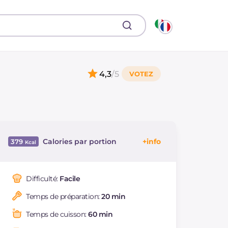
4,3
/5
Calories par portion
379
Énergie
Kcal
379
Glucides
g
64
Difficulté:
Facile
Dont sucres
g
35.4
Temps de préparation:
20 min
Protéine
g
4.6
Graisses
g
11.7
Temps de cuisson:
60 min
dont acides gras
g
1.36