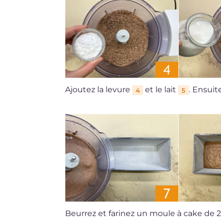
Ajoutez la levure
et le lait
. Ensui
4
5
Beurrez et farinez un moule à cake de