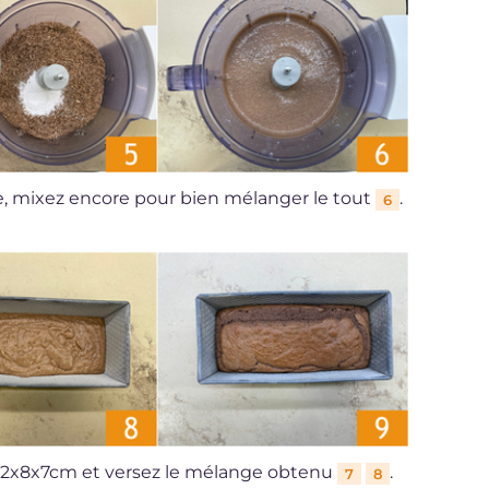
te, mixez encore pour bien mélanger le tout
.
6
 22x8x7cm et versez le mélange obtenu
.
7
8