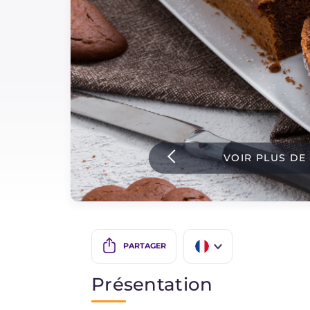
Sauces
Dernieres recettes
IT Website
VOIR PLUS DE
Facebook
Instagram
TikTok
YouTube
PARTAGER
IT
Présentation
EN