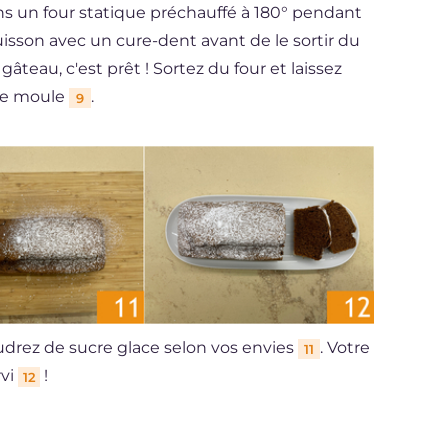
dans un four statique préchauffé à 180° pendant
uisson avec un cure-dent avant de le sortir du
e gâteau, c'est prêt ! Sortez du four et laissez
 le moule
.
9
drez de sucre glace selon vos envies
. Votre
11
rvi
!
12