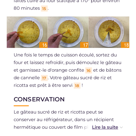
faites cuire au four statique à 170° pour environ
80 minutes
.
15
Une fois le temps de cuisson écoulé, sortez du
four et laissez refroidir, puis démoulez le gâteau
et garnissez-le d'orange confite
et de bâtons
16
de cannelle
. Votre gâteau sucré de riz et
17
ricotta est prêt à être servi
!
18
CONSERVATION
Le gâteau sucré de riz et ricotta peut se
conserver au réfrigérateur, dans un récipient
hermétique ou couvert de film plastique,
pendant 3-4 jours.