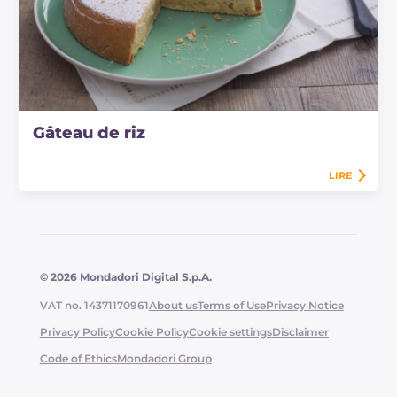
Gâteau de riz
LIRE
© 2026 Mondadori Digital S.p.A.
VAT no. 14371170961
About us
Terms of Use
Privacy Notice
Privacy Policy
Cookie Policy
Cookie settings
Disclaimer
Code of Ethics
Mondadori Group