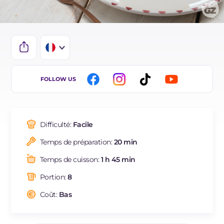
IT
FOLLOW US
EN
DE
Difficulté:
Facile
ES
Temps de préparation:
20 min
BR
Temps de cuisson:
1 h 45 min
NL
Portion:
8
Coût:
Bas