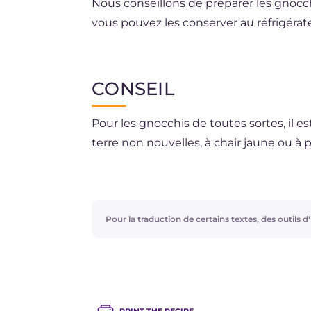
Nous conseillons de préparer les gnocc
vous pouvez les conserver au réfrigéra
Une fois cuits, vous pouvez conserver le
CONSEIL
Pour les gnocchis de toutes sortes, il e
terre non nouvelles, à chair jaune ou à 
Nous vous avons proposé une sauce sim
du beurre, de la sauge et du bacon, a
porcini ou d'une autre variété !
Pour la traduction de certains textes, des outils d'i
Nous les avons laissés simples, mais vou
gnocchis de châtaignes !
PRINT THE RECIPE