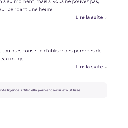
his au moment, mais si vous ne pouvez pas,
teur pendant une heure.
s gnocchis au réfrigérateur pendant 2 jours.
st toujours conseillé d'utiliser des pommes de
peau rouge.
ple, mais vous pouvez les assaisonner avec
vec du ragout blanc ou avec des champignons
ntelligence artificielle peuvent avoir été utilisés.
s pouvez utiliser le rainurage pour rainurer vos