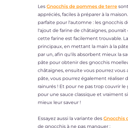
Les
Gnocchis de pommes de terre
sont
DE
appréciés, faciles à préparer à la maiso
ES
parfaite pour l'automne : les gnocchis d
BR
l'ajout de farine de châtaignes, pourrai
cette farine est facilement trouvable. L
NL
principaux, en mettant la main à la pâte
par un, afin qu'ils absorbent mieux la
pâte pour obtenir des gnocchis moelleu
châtaignes, ensuite vous pourrez vous a
pâte, vous pourrez également réaliser d
rainurés ! Et pour ne pas trop couvrir l
pour une sauce classique et vraiment si
mieux leur saveur !
Essayez aussi la variante des
Gnocchis 
de gnocchis à ne pas manquer :