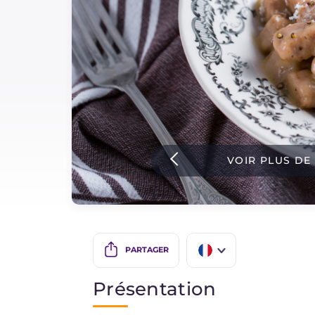
Sauces
Dernieres recettes
IT Website
VOIR PLUS DE
Facebook
Instagram
TikTok
YouTube
PARTAGER
IT
Présentation
EN