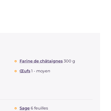
Farine de châtaignes
300 g
Œufs
1 -
moyen
Sage
6 feuilles