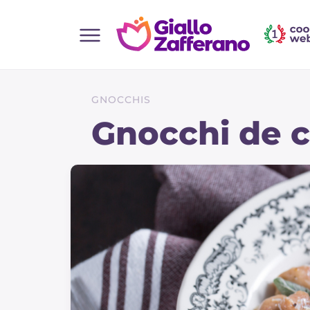
Home
Toutes les recettes
GNOCCHIS
Aperitifs
Gnocchi de 
Salades
Plats principaux
Boissons et rafraîchissements
Desserts
Accompagnement
Pizzas et focaccia
Gateaux et patisserie