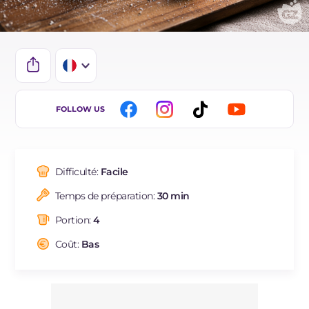
IT
FOLLOW US
EN
DE
Difficulté:
Facile
ES
Temps de préparation:
30 min
BR
Portion:
4
NL
Coût:
Bas