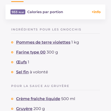
Calories par portion
933
Énergie
Kcal
933
Glucides
g
102.2
INGRÉDIENTS POUR LES GNOCCHIS
Dont sucres
g
8
Protéine
g
33.3
Pommes de terre violettes
1 kg
Graisses
g
43.5
dont acides gras saturés
Farine type 00
300 g
g
24.26
Fibre
g
5.5
Œufs
1
Cholestérol
mg
177
Sodium
mg
441
Sel fin
à volonté
POUR LA SAUCE AU GRUYÈRE
Crème fraîche liquide
500 ml
Gruyère
200 g