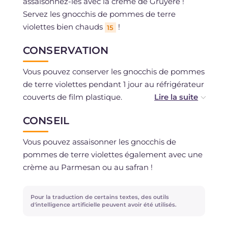
assaisonnez-les avec la crème de Gruyère !
Servez les gnocchis de pommes de terre
violettes bien chauds
!
15
CONSERVATION
Vous pouvez conserver les gnocchis de pommes
de terre violettes pendant 1 jour au réfrigérateur
couverts de film plastique.
À l'état cru, vous pouvez les conserver au
CONSEIL
réfrigérateur pendant 12 à 24 heures couverts,
sur un plateau fariné et couverts d'un chiffon
Vous pouvez assaisonner les gnocchis de
propre.
pommes de terre violettes également avec une
Vous pouvez congeler les gnocchis : lorsque
crème au Parmesan ou au safran !
vous devrez les cuire, il ne sera pas nécessaire
de les décongeler.
Pour la traduction de certains textes, des outils
La crème de Gruyère se conserve au
d'intelligence artificielle peuvent avoir été utilisés.
réfrigérateur couverte de film plastique
pendant 1 à 2 jours.