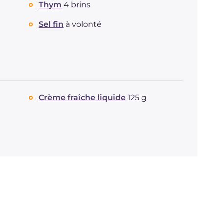
Protéine
g
14.8
Thym
4 brins
Graisses
g
30
Sel fin
à volonté
dont acides gras saturés
g
11.36
Fibre
g
3.3
Cholestérol
mg
51
Sodium
mg
800
Crème fraîche liquide
125 g