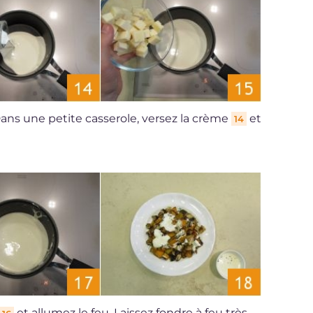
Dans une petite casserole, versez la crème
et
14
et allumez le feu. Laissez fondre à feu très