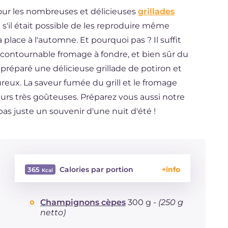
our les nombreuses et délicieuses
grillades
'il était possible de les reproduire même
 place à l'automne. Et pourquoi pas ? Il suffit
incontournable fromage à fondre, et bien sûr du
 préparé une délicieuse grillade de potiron et
ureux. La saveur fumée du grill et le fromage
rs très goûteuses. Préparez vous aussi notre
pas juste un souvenir d'une nuit d'été !
Calories par portion
365
Énergie
Kcal
365
Champignons cèpes
300 g -
(250 g
Glucides
g
9
netto)
Dont sucres
g
7.4