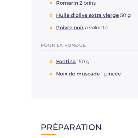
Romarin
2 brins
Huile d'olive extra vierge
50 g
Poivre noir
à volonté
POUR LA FONDUE
Fontina
150 g
Noix de muscade
1 pincée
PRÉPARATION