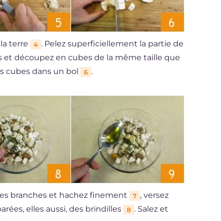
la terre
. Pelez superficiellement la partie de
4
s et découpez en cubes de la même taille que
les cubes dans un bol
.
6
 des branches et hachez finement
, versez
7
arées, elles aussi, des brindilles
. Salez et
8