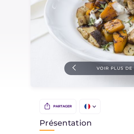
Sauces
Dernieres recettes
IT Website
VOIR PLUS DE
Facebook
Instagram
TikTok
YouTube
PARTAGER
IT
Présentation
EN