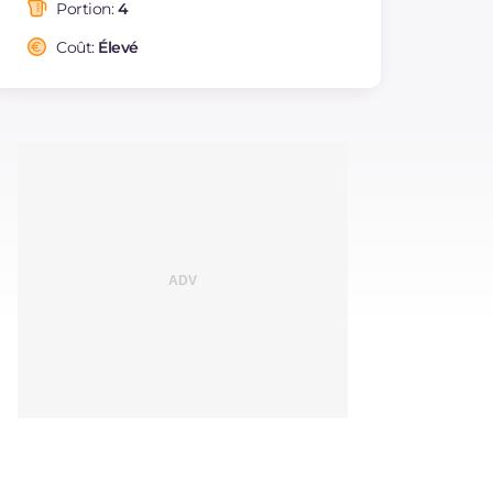
saturés
Portion:
4
Fibre
g
3.3
Coût:
Élevé
Cholestérol
mg
51
Sodium
mg
800