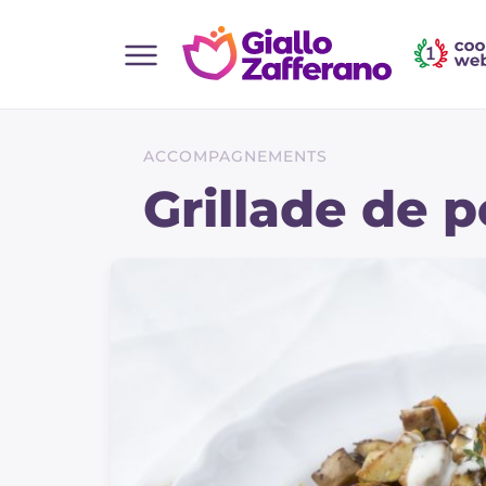
Home
Toutes les recettes
ACCOMPAGNEMENTS
Aperitifs
Grillade de p
Salades
Plats principaux
Boissons et rafraîchissements
Desserts
Accompagnement
Pizzas et focaccia
Gateaux et patisserie