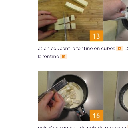
et en coupant la fontine en cubes
. 
13
la fontine
,
15
puis râpez un peu de noix de muscade