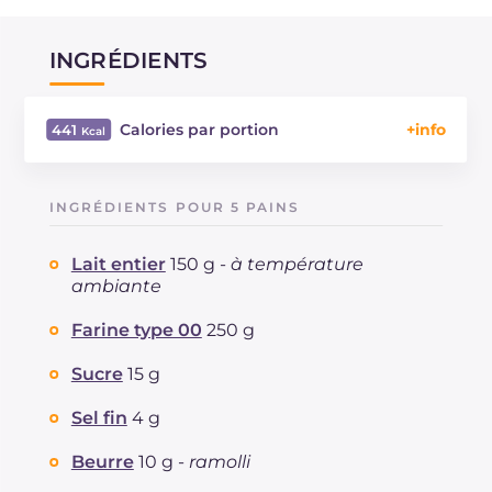
INGRÉDIENTS
Calories par portion
441
Énergie
Kcal
441
Glucides
g
45.6
INGRÉDIENTS POUR 5 PAINS
Dont sucres
g
6.7
Protéine
g
13.9
Lait entier
150 g -
à température
Graisses
g
22.5
ambiante
dont acides gras saturés
g
6.16
Farine type 00
250 g
Fibre
g
1.4
Cholestérol
mg
46
Sucre
15 g
Sodium
mg
789
Sel fin
4 g
Beurre
10 g -
ramolli