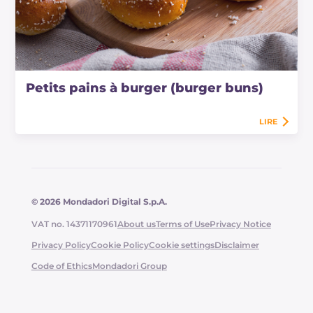
Petits pains à burger (burger buns)
LIRE
© 2026 Mondadori Digital S.p.A.
VAT no. 14371170961
About us
Terms of Use
Privacy Notice
Privacy Policy
Cookie Policy
Cookie settings
Disclaimer
Code of Ethics
Mondadori Group