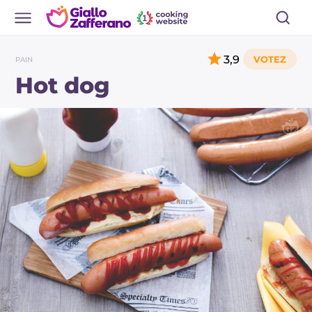
3,9
PAIN
Hot dog