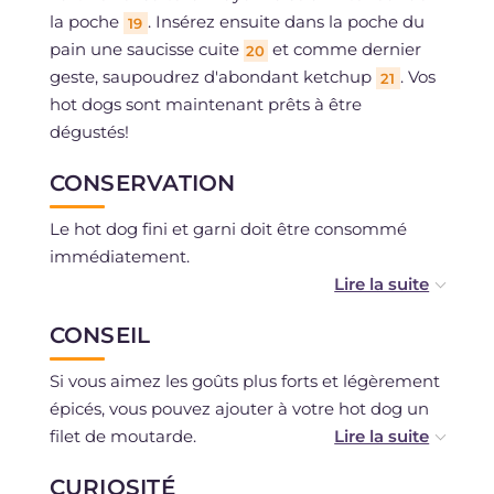
la poche
. Insérez ensuite dans la poche du
19
pain une saucisse cuite
et comme dernier
20
geste, saupoudrez d'abondant ketchup
. Vos
21
hot dogs sont maintenant prêts à être
dégustés!
CONSERVATION
Le hot dog fini et garni doit être consommé
immédiatement.
Le pain que vous avez préparé pour les hot
CONSEIL
dogs se conserve couvert de film alimentaire
transparent au réfrigérateur pendant un
Si vous aimez les goûts plus forts et légèrement
maximum de 3 jours.
épicés, vous pouvez ajouter à votre hot dog un
filet de moutarde.
Les petits pains peuvent être congelés encore
crus et conservés au congélateur pendant un
CURIOSITÉ
Pour une saveur plus élaborée et épicée pour