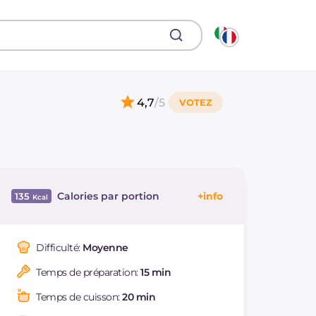
4,7
/5
Calories par portion
135
Énergie
Kcal
135
Glucides
g
12.8
Difficulté:
Moyenne
Dont sucres
g
7.3
Temps de préparation:
15 min
Protéine
g
2
Graisses
g
8.5
Temps de cuisson:
20 min
dont acides gras
g
3.82