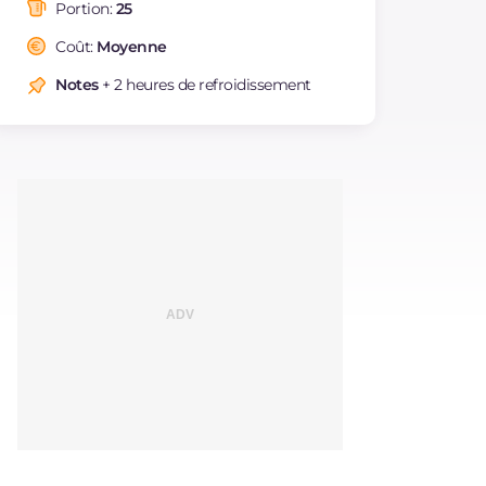
saturés
Portion:
25
Fibre
g
1
Coût:
Moyenne
Cholestérol
mg
18
Notes
+ 2 heures de refroidissement
Sodium
mg
26