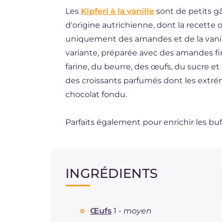
Les
Kipferl à la vanille
sont de petits g
ES
d'origine autrichienne, dont la recette
DE
uniquement des amandes et de la vanille
BR
variante, préparée avec des amandes fi
farine, du beurre, des œufs, du sucre et 
NL
des croissants parfumés dont les extr
chocolat fondu.
Parfaits également pour enrichir les buf
INGRÉDIENTS
Œufs
1 -
moyen