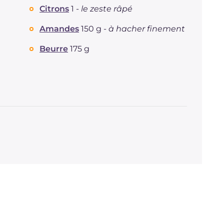
Dont sucres
g
7.3
Citrons
1 -
le zeste râpé
Protéine
g
2
Graisses
Amandes
150 g -
à hacher finement
g
8.5
dont acides gras saturés
g
3.82
Beurre
175 g
Fibre
g
1
Cholestérol
mg
18
Sodium
mg
26