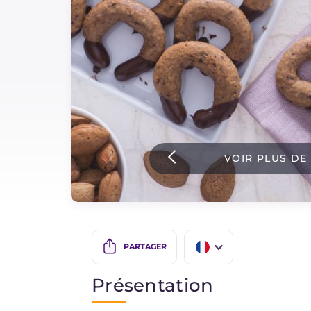
Sauces
Dernieres recettes
IT Website
VOIR PLUS DE
Facebook
Instagram
TikTok
YouTube
PARTAGER
IT
Présentation
EN