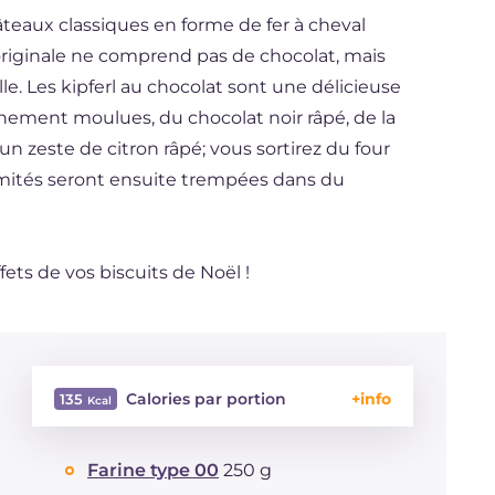
âteaux classiques en forme de fer à cheval
 originale ne comprend pas de chocolat, mais
. Les kipferl au chocolat sont une délicieuse
nement moulues, du chocolat noir râpé, de la
un zeste de citron râpé; vous sortirez du four
émités seront ensuite trempées dans du
fets de vos biscuits de Noël !
Calories par portion
135
Énergie
Kcal
135
Farine type 00
250 g
Glucides
g
12.8