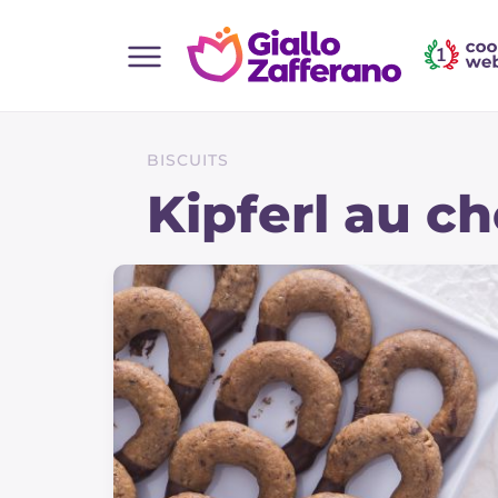
Home
Toutes les recettes
BISCUITS
Aperitifs
Kipferl au c
Salades
Plats principaux
Boissons et rafraîchissements
Desserts
Accompagnement
Pizzas et focaccia
Gateaux et patisserie