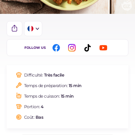
IT
FOLLOW US
EN
DE
Difficulté:
Très facile
ES
Temps de préparation:
15 min
BR
Temps de cuisson:
15 min
NL
Portion:
4
Coût:
Bas