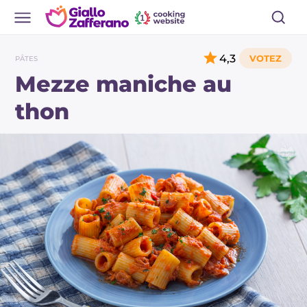
4,3
PÂTES
Mezze maniche au
thon