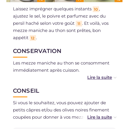
Laissez imprégner quelques instants
,
10
ajustez le sel, le poivre et parfumez avec du
persil haché selon votre goût
. Et voilà, vos
11
mezze maniche au thon sont prêtes, bon
appétit
.
12
CONSERVATION
Les mezze maniche au thon se consomment
immédiatement après cuisson.
Vous pouvez les conserver au réfrigérateur dans
CONSEIL
un contenant hermétique pendant 1 jour.
Si vous le souhaitez, vous pouvez ajouter de
La congélation est déconseillée.
petits câpres et/ou des olives noires finement
coupées pour donner à vos mezze maniche au
thon une saveur plus prononcée et intense.