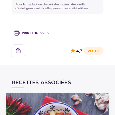
Pour la traduction de certains textes, des outils
Vous avez un morceau de thon frais ? Essayez
d'intelligence artificielle peuvent avoir été utilisés.
alors les
paccheri au thon frais et tomates
cerises
ou les
Busiate au ragoût de thon
!
PRINT THE RECIPE
4,3
RECETTES ASSOCIÉES