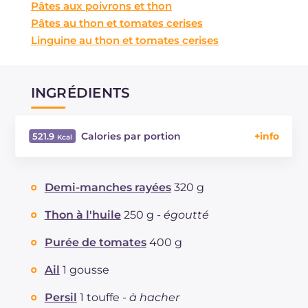
Pâtes aux poivrons et thon
Pâtes au thon et tomates cerises
Linguine au thon et tomates cerises
INGRÉDIENTS
Calories par portion
521.9
Énergie
Kcal
521.9
Glucides
g
66.4
Demi-manches rayées
320 g
Dont sucres
g
6.6
Protéine
g
26.7
Thon à l'huile
250 g -
égoutté
Graisses
g
16.6
Purée de tomates
400 g
dont acides gras saturés
g
2.6
Fibre
g
43.8
Ail
1 gousse
Cholestérol
mg
3.9
Persil
1 touffe -
à hacher
Sodium
mg
496