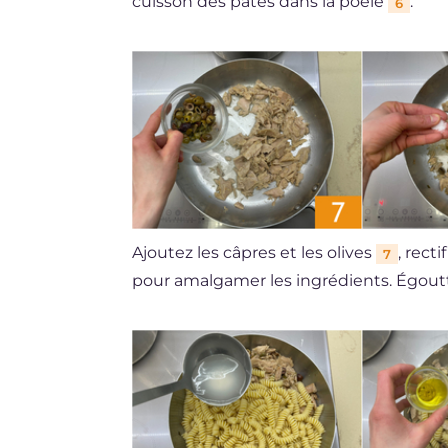
cuisson des pâtes dans la poêle
.
6
Ajoutez les câpres et les olives
, rect
7
pour amalgamer les ingrédients. Égout