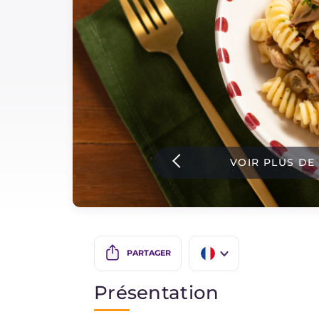
Sauces
Dernieres recettes
IT Website
VOIR PLUS DE
Facebook
Instagram
TikTok
YouTube
PARTAGER
IT
Présentation
EN