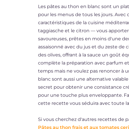
Les pâtes au thon en blanc sont un plat 
DE
pour les menus de tous les jours. Avec
ES
caractéristiques de la cuisine méditerr
BR
taggiasche et le citron — vous apporte
savoureuses, prêtes en moins d'une de
NL
assaisonné avec du jus et du zeste de ci
des olives, offrant à la sauce un goût équ
complète la préparation avec parfum et
temps mais ne voulez pas renoncer à un
blanc sont aussi une alternative valabl
secret pour obtenir une consistance cré
pour une touche plus enveloppante. Faci
cette recette vous séduira avec toute l
Si vous cherchez d'autres recettes de p
Pâtes au thon frais et aux tomates cer