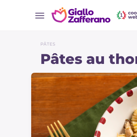
Home
Toutes les recettes
PÂTES
Aperitifs
Pâtes au tho
Salades
Plats principaux
Boissons et rafraîchissements
Desserts
Accompagnement
Pizzas et focaccia
Gateaux et patisserie