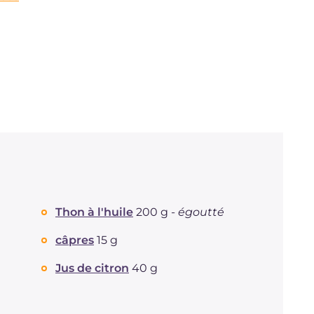
Thon à l'huile
200 g -
égoutté
câpres
15 g
Jus de citron
40 g