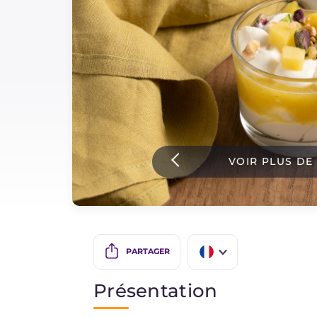
Sauces
Dernieres recettes
IT Website
VOIR PLUS DE
Facebook
Instagram
TikTok
YouTube
PARTAGER
IT
Présentation
EN