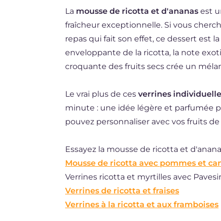
La
mousse de ricotta et d'ananas
est un
DE
fraîcheur exceptionnelle. Si vous cher
ES
repas qui fait son effet, ce dessert est l
NL
enveloppante de la ricotta, la note exot
croquante des fruits secs crée un mélan
BR
Le vrai plus de ces
verrines individuell
minute : une idée légère et parfumée p
pouvez personnaliser avec vos fruits de 
Essayez la mousse de ricotta et d'ananas
Mousse de ricotta avec pommes et ca
Verrines ricotta et myrtilles avec Pavesi
Verrines de ricotta et fraises
Verrines à la ricotta et aux framboises