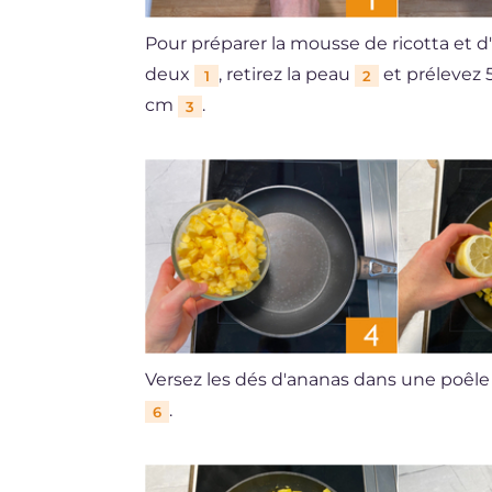
Pour préparer la mousse de ricotta et 
deux
, retirez la peau
et prélevez 
1
2
cm
.
3
Versez les dés d'ananas dans une poêl
.
6