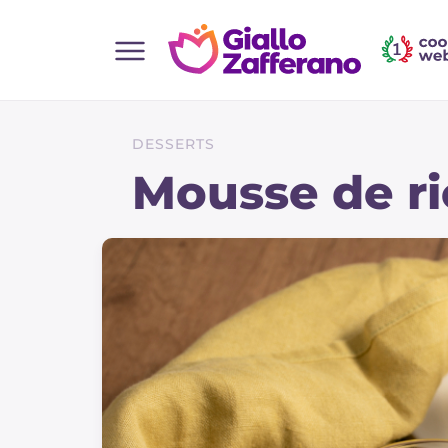
Home
Toutes les recettes
DESSERTS
Aperitifs
Mousse de ri
Salades
Plats principaux
Boissons et rafraîchissements
Desserts
Accompagnement
Pizzas et focaccia
Gateaux et patisserie