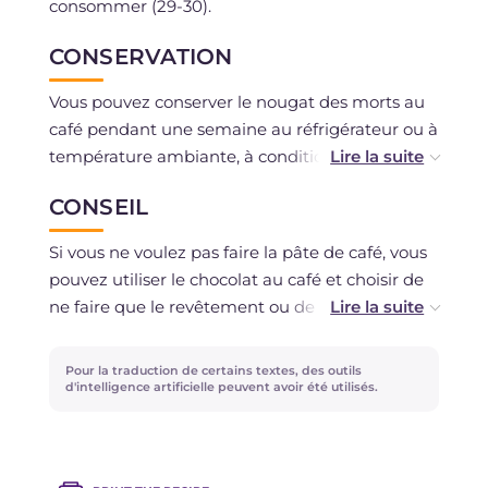
consommer (29-30).
CONSERVATION
Vous pouvez conserver le nougat des morts au
café pendant une semaine au réfrigérateur ou à
température ambiante, à condition qu'il soit
dans un endroit frais et couvert par une cloche
CONSEIL
en verre.
Si vous ne voulez pas faire la pâte de café, vous
pouvez utiliser le chocolat au café et choisir de
ne faire que le revêtement ou de le mélanger
avec le chocolat blanc. Dans ce cas, il sera
nécessaire de faire moitié chocolat blanc et
Pour la traduction de certains textes, des outils
moitié au café.
d'intelligence artificielle peuvent avoir été utilisés.
Essayez de remplacer les noisettes entières par
des éclats ou de faire moitié-moitié !