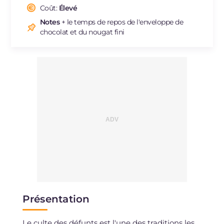
Cholestérol
Coût:
Élevé
mg
10
Sodium
mg
72
Notes
+ le temps de repos de l'enveloppe de
chocolat et du nougat fini
Présentation
Le culte des défunts est l'une des traditions les