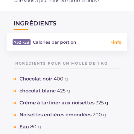
café vous a plu, nous en sommes fous !
INGRÉDIENTS
Calories par portion
752
Énergie
Kcal
752
Glucides
g
66.6
INGRÉDIENTS POUR UN MOULE DE 1 KG
Dont sucres
g
66.4
Protéine
g
11.4
Chocolat noir
400 g
Graisses
g
48.9
dont acides gras saturés
chocolat blanc
425 g
g
19.41
Fibre
g
2.6
Crème à tartiner aux noisettes
325 g
Cholestérol
mg
10
Sodium
mg
72
Noisettes entières émondées
200 g
Eau
80 g