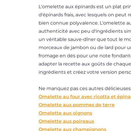
L'omelette aux épinards est un plat pri
BR
d'épinards frais, avec lesquels on peut 
ES
bien connue polyvalence. L'omelette au
DE
authenticité avec peu d'ingrédients simpl
un véritable sauve-dîner que tout le mo
NL
morceaux de jambon ou de lard pour u
fromage en dés pour une note fondante. 
adapter la recette aux goûts de chaque
ingrédients et créez votre version pers
Ne manquez pas ces autres délicieuses 
Omelette au four avec ricotta et épin
Omelette aux pommes de terre
Omelette aux oignons
Omelette aux poireaux
Omelette aux champignons