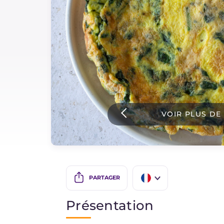
Sauces
Dernieres recettes
IT Website
VOIR PLUS DE
Facebook
Instagram
TikTok
YouTube
PARTAGER
IT
Présentation
EN