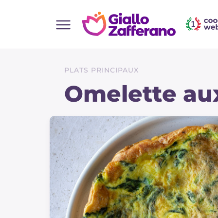
Home
Toutes les recettes
PLATS PRINCIPAUX
Aperitifs
Omelette au
Salades
Plats principaux
Boissons et rafraîchissements
Desserts
Accompagnement
Pizzas et focaccia
Gateaux et patisserie