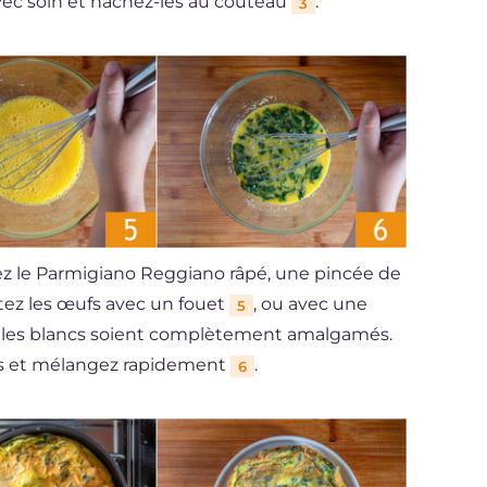
avec soin et hachez-les au couteau
.
3
tez le Parmigiano Reggiano râpé, une pincée de
ttez les œufs avec un fouet
, ou avec une
5
et les blancs soient complètement amalgamés.
fs et mélangez rapidement
.
6