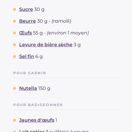
Cholestérol
mg
71
Sucre
30 g
Sodium
mg
326
Beurre
30 g -
(ramolli)
Œufs
55 g -
(environ 1 moyen)
Levure de bière sèche
3 g
Sel fin
6 g
POUR GARNIR
Nutella
150 g
POUR BADIGEONNER
Jaunes d'œufs
1
Lait entier
3 cuillères à soupe