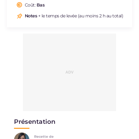
Cholestérol
Coût:
Bas
mg
71
Sodium
mg
326
Notes
+ le temps de levée (au moins 2 h au total)
Présentation
Recette de