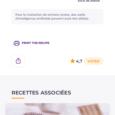
En lieu et place de la levure déshydratée, vous
pouvez utiliser environ 10 g de levure de
Pour la traduction de certains textes, des outils
boulanger fraîche.
d'intelligence artificielle peuvent avoir été utilisés.
PRINT THE RECIPE
4,7
RECETTES ASSOCIÉES