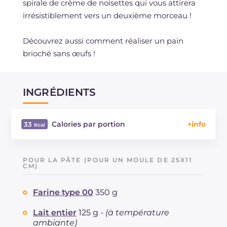
spirale de crème de noisettes qui vous attirera
irrésistiblement vers un deuxième morceau !
Découvrez aussi comment réaliser un pain
brioché sans œufs !
INGRÉDIENTS
Calories par portion
33
Énergie
Kcal
33
Glucides
g
650
POUR LA PÂTE (POUR UN MOULE DE 25X11
Dont sucres
CM)
g
16.5
Protéine
g
8.1
Farine type 00
350 g
Graisses
g
11.6
dont acides gras saturés
g
5.04
Lait entier
125 g -
(à température
Fibre
g
1.4
ambiante)