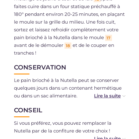
faites cuire dans un four statique préchauffé à
180° pendant environ 20-25 minutes, en plaçant
le moule sur la grille du milieu. Une fois cuit,
sortez et laissez refroidir complètement votre
pain brioché à la Nutella dans le moule
17
avant de le démouler
et de le couper en
18
tranches !
CONSERVATION
Le pain brioché à la Nutella peut se conserver
quelques jours dans un contenant hermétique
ou dans un sac alimentaire.
CONSEIL
Vous pouvez le congeler après l'avoir cuit et
laissé refroidir complètement.
Si vous préférez, vous pouvez remplacer la
Nutella par de la confiture de votre choix !