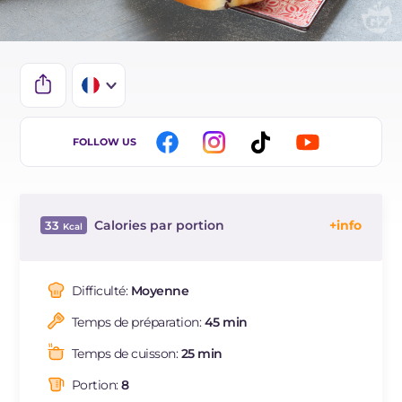
IT
FOLLOW US
EN
DE
Calories par portion
33
ES
Énergie
Kcal
33
BR
Glucides
g
650
Difficulté:
Moyenne
NL
Dont sucres
g
16.5
Temps de préparation:
45 min
Protéine
g
8.1
Graisses
g
11.6
Temps de cuisson:
25 min
dont acides gras saturés
g
5.04
Portion:
8
Fibre
g
1.4