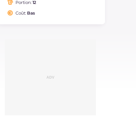
saturés
Portion:
12
Fibre
g
6
Coût:
Bas
Cholestérol
mg
394
Sodium
mg
59