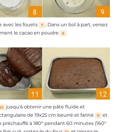
ge avec les fouets
. Dans un bol à part, versez
7
lement le cacao en poudre
9
jusqu'à obtenir une pâte fluide et
10
tangulaire de 19x25 cm beurré et fariné
et
11
ue préchauffé à 180° pendant 60 minutes (160°
fois cuit, sortez-le du four
et laissez-le
12