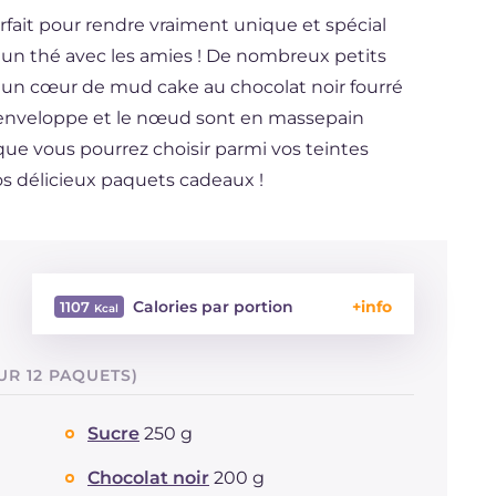
rfait pour rendre vraiment unique et spécial
u un thé avec les amies ! De nombreux petits
 un cœur de mud cake au chocolat noir fourré
 L'enveloppe et le nœud sont en massepain
 que vous pourrez choisir parmi vos teintes
os délicieux paquets cadeaux !
Calories par portion
1107
Énergie
Kcal
1107
UR 12 PAQUETS)
Glucides
g
103.7
Dont sucres
g
103.3
Sucre
250 g
Protéine
g
11.7
Graisses
g
71.7
Chocolat noir
200 g
dont acides gras saturés
g
31.77