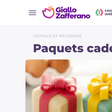
Home
Toutes les recettes
GÂTEAUX ET PÂTISSERIE
Aperitifs
Paquets cad
Salades
Plats principaux
Boissons et rafraîchissements
Desserts
Accompagnement
Pizzas et focaccia
Gateaux et patisserie