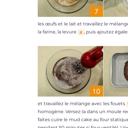
les œufs et le lait et travaillez le mélan
la farine, la levure
, puis ajoutez éga
8
et travaillez le mélange avec les fouets
homogène. Versez-la dans un moule rec
faites cuire le mud cake au four statiq
pendant 50 minutes si four ventilé). Une 