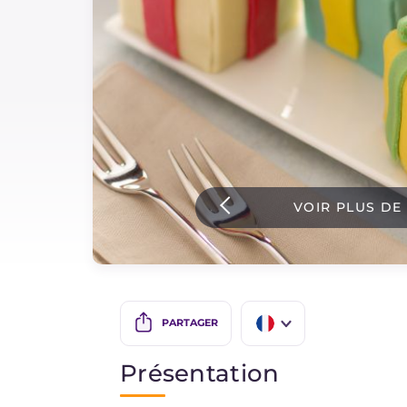
Sauces
Dernieres recettes
IT Website
VOIR PLUS DE
Facebook
Instagram
TikTok
YouTube
PARTAGER
IT
Présentation
EN