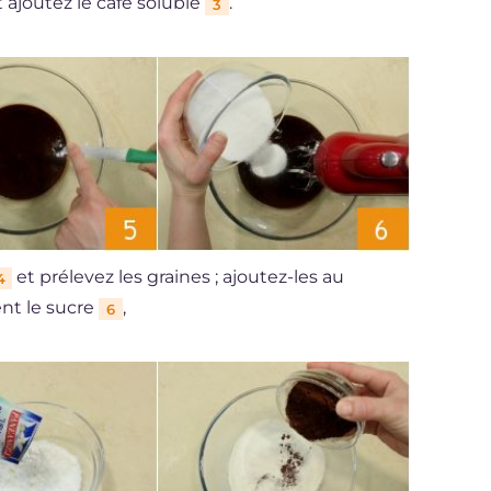
 ajoutez le café soluble
.
3
et prélevez les graines ; ajoutez-les au
4
ent le sucre
,
6