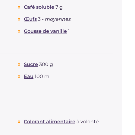
Café soluble
7 g
Fibre
g
6
Cholestérol
mg
394
Œufs
3 -
moyennes
Sodium
mg
59
Gousse de vanille
1
Sucre
300 g
Eau
100 ml
Colorant alimentaire
à volonté