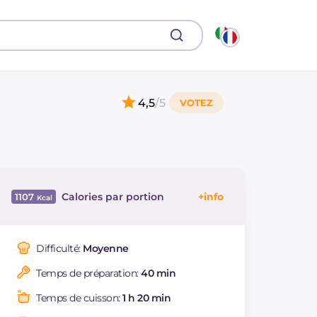
4,5
/5
Calories par portion
1107
Énergie
Kcal
1107
Glucides
g
103.7
Difficulté:
Moyenne
Dont sucres
g
103.3
Temps de préparation:
40 min
Protéine
g
11.7
Graisses
g
71.7
Temps de cuisson:
1 h 20 min
dont acides gras
g
31.77