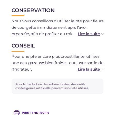
CONSERVATION
Nous vous conseillons d'utiliser la pte pour fleurs
de courgette immdiatement aprs l'avoir
prpare9e, afin de profiter au mieux de l'effet de
l'eau gazeuse et d'obtenir une friture lgre et
CONSEIL
croustillante. Si ncessaire, vous pouvez la
conserver au rfrigrateur pendant au maximum 1
Pour une pte encore plus croustillante, utilisez
heure, couverte d'un film alimentaire au
une eau gazeuse bien froide, tout juste sortie du
contact. La conglation n'est pas
rfrigrateur.
recommande9e.
Avant d'immerger les fleurs de courgette,
Pour la traduction de certains textes, des outils
tamponnez-les dlicatement avec du papier
d'intelligence artificielle peuvent avoir été utilisés.
absorbant et liminez l'excs de pte avant de les
frire : de cette manire la pte adhrera mieux et le
rsultat sera encore plus sec et croustillant.
PRINT THE RECIPE