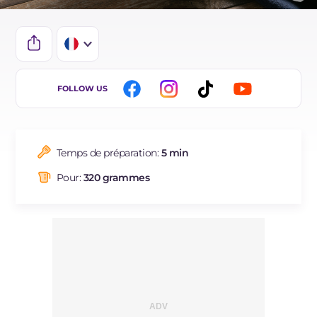
IT
FOLLOW US
EN
DE
Temps de préparation:
5 min
ES
Pour:
320 grammes
NL
BR