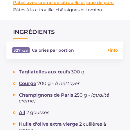
Pâtes avec crème de citrouille et joue de porc
Pâtes à la citrouille, châtaignes et tomino
INGRÉDIENTS
Calories par portion
327
Énergie
Kcal
327
Glucides
g
54.9
Tagliatelles aux œufs
300 g
Dont sucres
g
6.7
Protéine
g
12.6
Courge
700 g -
à nettoyer
Graisses
g
6.3
Champignons de Paris
250 g -
(qualité
dont acides gras saturés
g
1.14
crème)
Fibre
g
12.4
Sodium
Ail
2 gousses
mg
592
Huile d'olive extra vierge
2 cuillères à
soupe