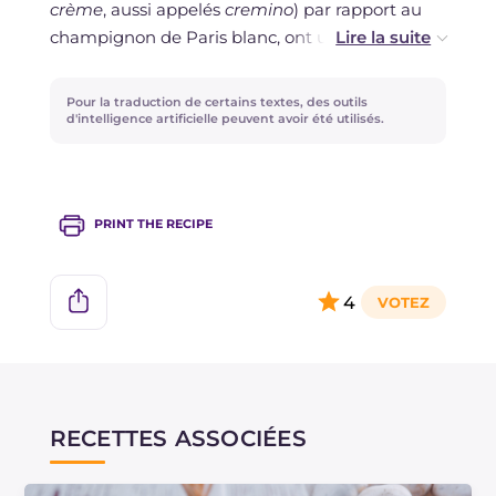
crème
, aussi appelés
cremino
) par rapport au
champignon de Paris blanc, ont un goût
beaucoup plus intense, presque une saveur
musquée. Ils peuvent être remplacés par le
Pour la traduction de certains textes, des outils
champignon de Paris blanc, car ils présentent
d'intelligence artificielle peuvent avoir été utilisés.
les mêmes caractéristiques, à savoir la
polyvalence en cuisine et la facilité de cuisson.
PRINT THE RECIPE
4
RECETTES ASSOCIÉES