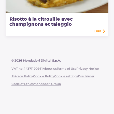
Risotto à la citrouille avec
champignons et taleggio
LIRE
© 2026 Mondadori Digital S.p.A.
VAT no. 14371170961
About us
Terms of Use
Privacy Notice
Privacy Policy
Cookie Policy
Cookie settings
Disclaimer
Code of Ethics
Mondadori Group