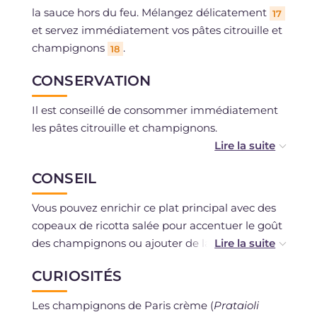
la sauce hors du feu. Mélangez délicatement
17
et servez immédiatement vos pâtes citrouille et
champignons
.
18
CONSERVATION
Il est conseillé de consommer immédiatement
les pâtes citrouille et champignons.
Il est déconseillé de conserver les pâtes cuites.
CONSEIL
La seule sauce peut être conservée au
réfrigérateur pendant 1 jour dans un récipient
Vous pouvez enrichir ce plat principal avec des
hermétique.
copeaux de ricotta salée pour accentuer le goût
des champignons ou ajouter de la crème
fraîche liquide pour donner encore plus de
CURIOSITÉS
crémeux au plat !
Les champignons de Paris crème (
Prataioli