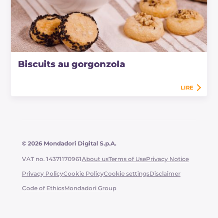
Biscuits au gorgonzola
LIRE
© 2026 Mondadori Digital S.p.A.
VAT no. 14371170961
About us
Terms of Use
Privacy Notice
Privacy Policy
Cookie Policy
Cookie settings
Disclaimer
Code of Ethics
Mondadori Group