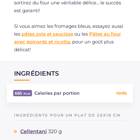
sortirez du four une véritable délice... le succès
est garanti!
Si vous aimez les fromages bleus, essayez aussi
les
pâtes zola et saucisse
ou les
Pâtes au four
avec épinards et ricotta
, pour un goût plus
délicat!
INGRÉDIENTS
Calories par portion
685
Énergie
Kcal
685
Glucides
g
68.6
INGRÉDIENTS POUR UN PLAT DE 26X18 CM
Dont sucres
g
4.4
Protéine
g
29.5
Cellentani
320 g
Graisses
g
32.4