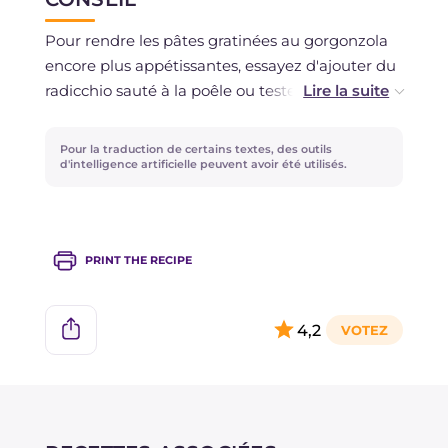
pour un jour maximum.
Pour rendre les pâtes gratinées au gorgonzola
La congélation est déconseillée.
encore plus appétissantes, essayez d'ajouter du
radicchio sauté à la poêle ou testez la recette
des
pâtes au four avec speck et gorgonzola
!
Pour la traduction de certains textes, des outils
d'intelligence artificielle peuvent avoir été utilisés.
PRINT THE RECIPE
4,2