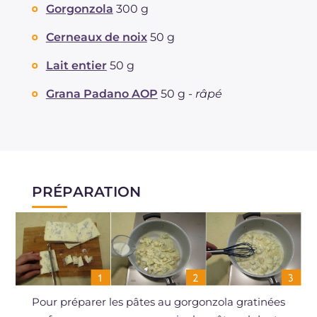
dont acides gras saturés
Gorgonzola
300 g
g
12.96
Fibre
g
2.8
Cerneaux de noix
50 g
Cholestérol
mg
67
Sodium
mg
546
Lait entier
50 g
Grana Padano AOP
50 g -
râpé
PRÉPARATION
Pour préparer les pâtes au gorgonzola gratinées