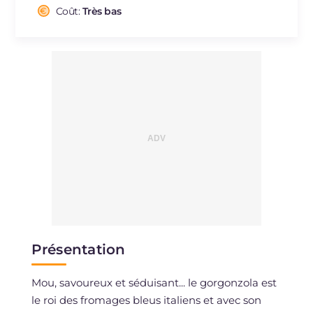
Cholestérol
Coût:
Très bas
mg
67
Sodium
mg
546
Présentation
Mou, savoureux et séduisant... le gorgonzola est
le roi des fromages bleus italiens et avec son