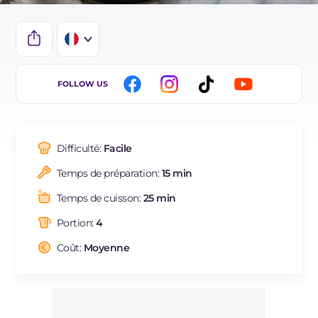
IT
FOLLOW US
EN
DE
Difficulté:
Facile
ES
Temps de préparation:
15 min
BR
Temps de cuisson:
25 min
NL
Portion:
4
Coût:
Moyenne