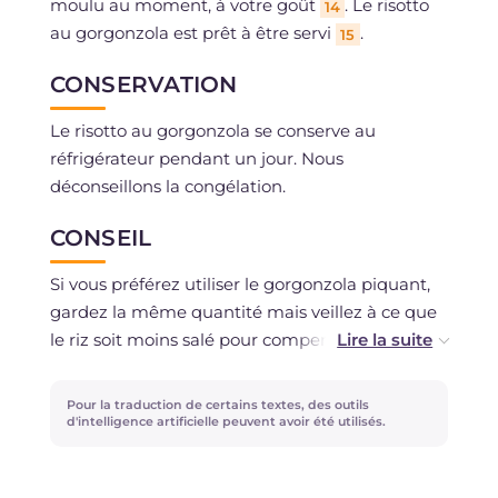
moulu au moment, à votre goût
. Le risotto
14
au gorgonzola est prêt à être servi
.
15
CONSERVATION
Le risotto au gorgonzola se conserve au
réfrigérateur pendant un jour. Nous
déconseillons la congélation.
CONSEIL
Si vous préférez utiliser le gorgonzola piquant,
gardez la même quantité mais veillez à ce que
le riz soit moins salé pour compenser la salinité.
Mélangez toujours avec des ingrédients froids
Pour la traduction de certains textes, des outils
du réfrigérateur et ajustez la crémeux en
d'intelligence artificielle peuvent avoir été utilisés.
ajoutant du bouillon chaud.