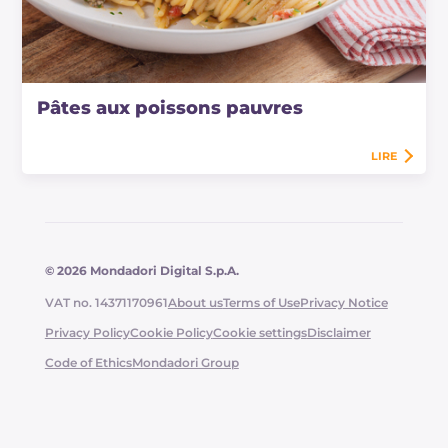
Pâtes aux poissons pauvres
LIRE
© 2026 Mondadori Digital S.p.A.
VAT no. 14371170961
About us
Terms of Use
Privacy Notice
Privacy Policy
Cookie Policy
Cookie settings
Disclaimer
Code of Ethics
Mondadori Group