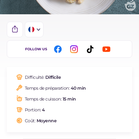
IT
FOLLOW US
EN
DE
Difficulté:
Difficile
ES
Temps de préparation:
40 min
BR
Temps de cuisson:
15 min
NL
Portion:
4
Coût:
Moyenne