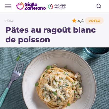
4,4
PÂTES
Pâtes au ragoût blanc
de poisson