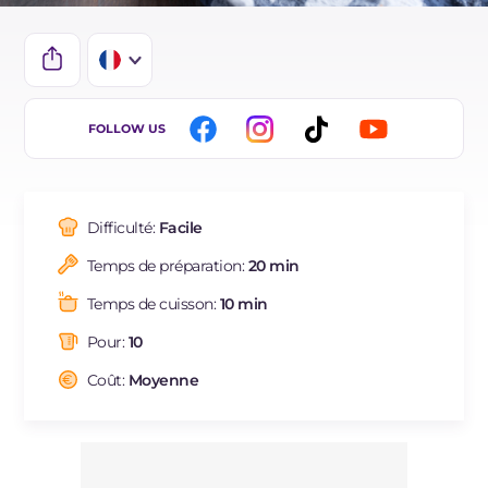
IT
FOLLOW US
EN
DE
Difficulté:
Facile
ES
Temps de préparation:
20 min
BR
Temps de cuisson:
10 min
NL
Pour:
10
Coût:
Moyenne