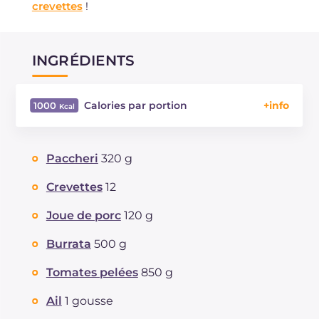
crevettes
!
INGRÉDIENTS
Calories par portion
1000
Énergie
Kcal
1000
Glucides
g
77.2
Paccheri
320 g
Dont sucres
g
13.1
Protéine
g
35.9
Crevettes
12
Graisses
g
60.9
Joue de porc
120 g
dont acides gras saturés
g
27.03.00
Fibre
g
4.4
Burrata
500 g
Cholestérol
mg
193
Tomates pelées
850 g
Sodium
mg
788
Ail
1 gousse