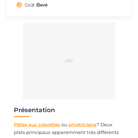
Cholestérol
Coût:
Élevé
mg
193
Sodium
mg
788
Présentation
Pâtes aux crevettes
ou
amatriciana
? Deux
plats principaux apparemment très différents