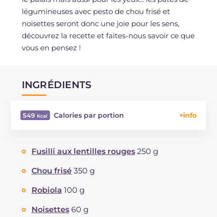
légumineuses avec pesto de chou frisé et
noisettes seront donc une joie pour les sens,
découvrez la recette et faites-nous savoir ce que
vous en pensez !
INGRÉDIENTS
Calories par portion
549
Énergie
Kcal
549
Glucides
g
32.5
Fusilli aux lentilles rouges
250 g
Dont sucres
g
4
Protéine
g
28.4
Chou frisé
350 g
Graisses
g
33.9
Robiola
100 g
dont acides gras saturés
g
9.12
Fibre
g
10.8
Noisettes
60 g