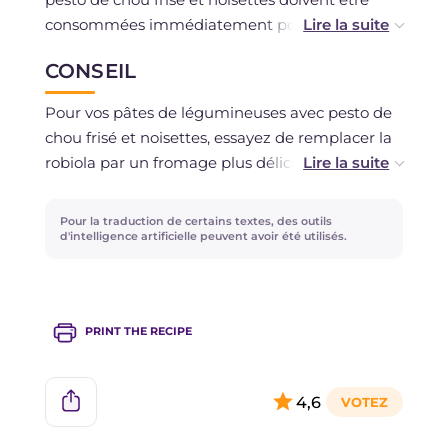
consommées immédiatement pour éviter
qu'elles ne perdent de leur consistance ;
CONSEIL
cependant, si nécessaire, vous pouvez les
conserver pendant un couple de jours au
Pour vos pâtes de légumineuses avec pesto de
réfrigérateur.
chou frisé et noisettes, essayez de remplacer la
Si vous le préférez, vous pouvez préparer le
robiola par un fromage plus délicat comme la
pesto de chou frisé au maximum deux jours à
ricotta ou plus acide comme le chèvre ! Au lieu
l'avance. La congélation n'est pas
des noisettes, vous pouvez utiliser des amandes
Pour la traduction de certains textes, des outils
recommandée.
ou des pignons pour un arrière-goût plus doux
d'intelligence artificielle peuvent avoir été utilisés.
ou des noix pour une saveur plus riche.
PRINT THE RECIPE
4,6