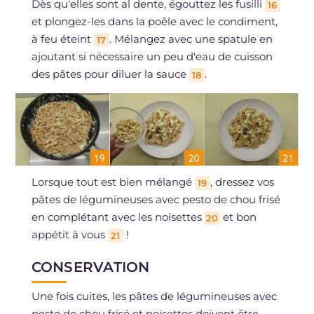
Dès qu'elles sont al dente, égouttez les fusilli
16
et plongez-les dans la poêle avec le condiment,
à feu éteint
. Mélangez avec une spatule en
17
ajoutant si nécessaire un peu d'eau de cuisson
des pâtes pour diluer la sauce
.
18
Lorsque tout est bien mélangé
, dressez vos
19
pâtes de légumineuses avec pesto de chou frisé
en complétant avec les noisettes
et bon
20
appétit à vous
!
21
CONSERVATION
Une fois cuites, les pâtes de légumineuses avec
pesto de chou frisé et noisettes doivent être