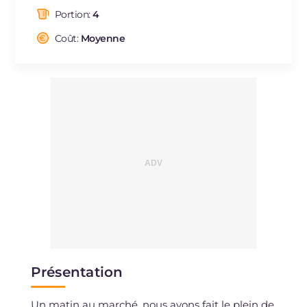
dont acides gras saturés
g
9.12
Portion:
4
Fibre
g
10.8
Cholestérol
Coût:
Moyenne
mg
34
Sodium
mg
856
Présentation
Un matin au marché, nous avons fait le plein de