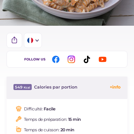
IT
FOLLOW US
DE
ES
Calories par portion
549
BR
Énergie
Kcal
549
Glucides
g
32.5
Difficulté:
Facile
Dont sucres
g
4
Temps de préparation:
15 min
Protéine
g
28.4
Graisses
g
33.9
Temps de cuisson:
20 min