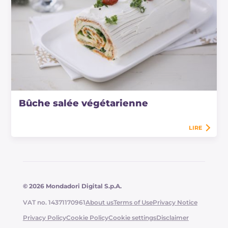
Bûche salée végétarienne
LIRE
© 2026 Mondadori Digital S.p.A.
VAT no. 14371170961
About us
Terms of Use
Privacy Notice
Privacy Policy
Cookie Policy
Cookie settings
Disclaimer