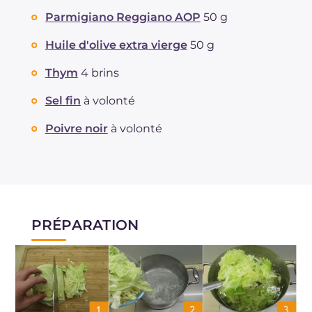
Cholestérol
mg
34
Parmigiano Reggiano AOP
50 g
Sodium
mg
856
Huile d'olive extra vierge
50 g
Thym
4 brins
Sel fin
à volonté
Poivre noir
à volonté
PRÉPARATION