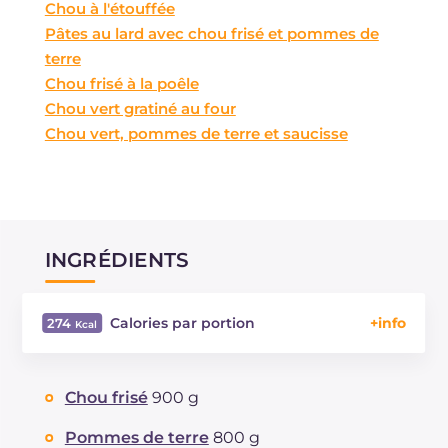
Chou à l'étouffée
Pâtes au lard avec chou frisé et pommes de
terre
Chou frisé à la poêle
Chou vert gratiné au four
Chou vert, pommes de terre et saucisse
INGRÉDIENTS
Calories par portion
274
Énergie
Kcal
274
Glucides
g
33.8
Chou frisé
900 g
Dont sucres
g
5.5
Protéine
g
10.9
Pommes de terre
800 g