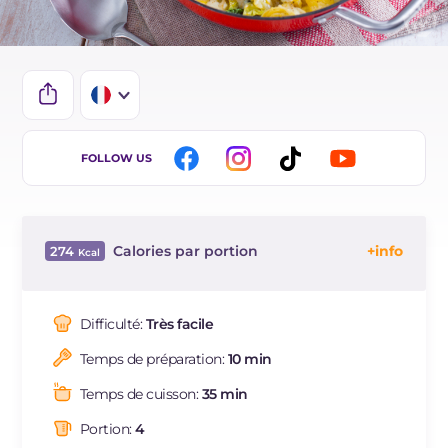
IT
FOLLOW US
EN
DE
Calories par portion
274
ES
Énergie
Kcal
274
BR
Glucides
g
33.8
Difficulté:
Très facile
NL
Dont sucres
g
5.5
Temps de préparation:
10 min
Protéine
g
10.9
Graisses
g
10.5
Temps de cuisson:
35 min
dont acides gras saturés
g
2.79
Portion:
4
Fibre
g
6.7