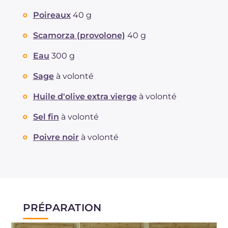
Graisses
g
10.5
Poireaux
40 g
dont acides gras saturés
g
2.79
Fibre
g
6.7
Scamorza (provolone)
40 g
Cholestérol
mg
10
Eau
300 g
Sodium
mg
387
Sage
à volonté
Huile d'olive extra vierge
à volonté
Sel fin
à volonté
Poivre noir
à volonté
PRÉPARATION