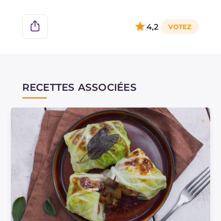
Si la préparation reste encore trop liquide,
poursuivez la cuisson sans couvercle avant le
4,2
passage au four.
À la place de la scamorza, vous pouvez utiliser
de la fontina.
RECETTES ASSOCIÉES
Vous aimez l'association du chou avec les
pommes de terre? Essayez-le en version plat
principal avec la recette de la
Velouté de chou
vert et pommes de terre
!