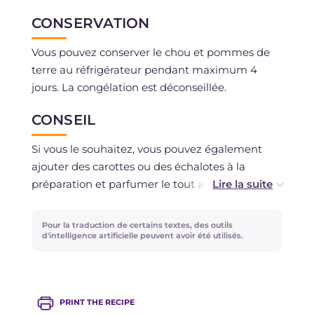
CONSERVATION
Vous pouvez conserver le chou et pommes de
terre au réfrigérateur pendant maximum 4
jours. La congélation est déconseillée.
CONSEIL
Si vous le souhaitez, vous pouvez également
ajouter des carottes ou des échalotes à la
préparation et parfumer le tout avec du zeste
de citron.
Pour la traduction de certains textes, des outils
Nous recommandons de ne pas soulever le
d'intelligence artificielle peuvent avoir été utilisés.
couvercle trop souvent, sinon la vapeur se
dissipera et vous devrez augmenter le temps de
cuisson.
PRINT THE RECIPE