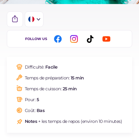
IT
FOLLOW US
EN
DE
Difficulté:
Facile
ES
Temps de préparation:
15 min
BR
Temps de cuisson:
25 min
NL
Pour:
5
Coût:
Bas
Notes
+ les temps de repos (environ 10 minutes)