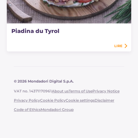
Piadina du Tyrol
LIRE
© 2026 Mondadori Digital S.p.A.
VAT no. 14371170961
About us
Terms of Use
Privacy Notice
Privacy Policy
Cookie Policy
Cookie settings
Disclaimer
Code of Ethics
Mondadori Group