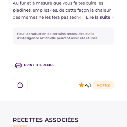
Au fur et à mesure que vous faites cuire les
piadines, empilez-les, de cette façon la chaleur
des mêmes ne les fera pas sécher.
Garnissez les piadines encore chaudes, ou
Pour la traduction de certains textes, des outils
réchauffez-les au moment, pour un goût super
d'intelligence artificielle peuvent avoir été utilisés.
croustillant!
PRINT THE RECIPE
4,1
RECETTES ASSOCIÉES