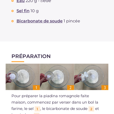
Eau
220 g -
tiède
Sel fin
10 g
Bicarbonate de soude
1 pincée
PRÉPARATION
Pour préparer la piadina romagnole faite
maison, commencez par verser dans un bol la
farine, le sel
, le bicarbonate de soude
et
1
2