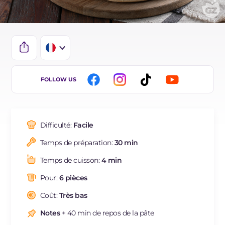
IT
FOLLOW US
EN
ES
Difficulté:
Facile
BR
Temps de préparation:
30 min
DE
Temps de cuisson:
4 min
NL
Pour:
6 pièces
Coût:
Très bas
Notes
+ 40 min de repos de la pâte