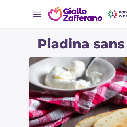
Home
Piadina sans
Toutes les recettes
Aperitifs
Salades
Plats principaux
Boissons et rafraîchissements
Desserts
Accompagnement
Pizzas et focaccia
Gateaux et patisserie