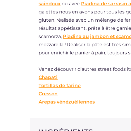
saindoux
ou avec
Piadina de sarrasin 
ES
galettes nous en avons pour tous les g
BR
gluten, réalisée avec un mélange de fa
résultat appétissant, prête à être garni
NL
scamorza,
Piadina au jambon et scam
mozzarella ! Réaliser la pâte est très sim
pour enrichir le panier à pain, toujours 
Venez découvrir d'autres street foods it
Chapati
Tortillas de farine
Cresson
Arepas vénézuéliennes