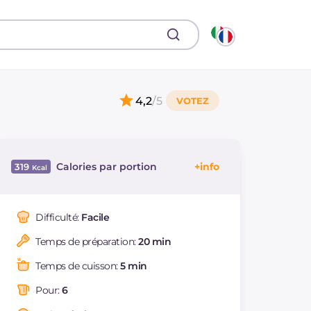
4,2
/5
Calories par portion
319
Énergie
Kcal
319
Glucides
g
54.7
Difficulté:
Facile
Dont sucres
g
1
Temps de préparation:
20 min
Protéine
g
5.8
Graisses
g
8.5
Temps de cuisson:
5 min
dont acides gras
g
1.2
saturés
Pour:
6
Fibre
g
1.7