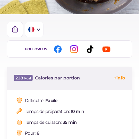
IT
FOLLOW US
EN
BR
Calories par portion
228
ES
Énergie
Kcal
228
DE
Glucides
g
12.2
Difficulté:
Facile
NL
Dont sucres
g
11.5
Temps de préparation:
10 min
Protéine
g
18.9
Graisses
g
11.5
Temps de cuisson:
35 min
dont acides gras saturés
g
2.44
Pour:
6
Fibre
g
0.8