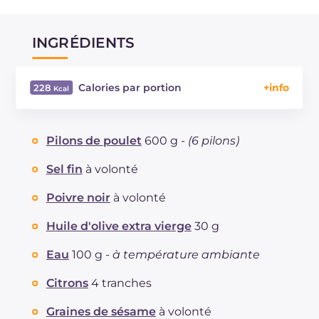
INGRÉDIENTS
Calories par portion
228
Énergie
Kcal
228
Glucides
g
12.2
Pilons de poulet
600 g -
(6 pilons)
Dont sucres
g
11.5
Protéine
g
18.9
Sel fin
à volonté
Graisses
g
11.5
Poivre noir
à volonté
dont acides gras saturés
g
2.44
Fibre
g
0.8
Huile d'olive extra vierge
30 g
Cholestérol
mg
94
Eau
100 g -
à température ambiante
Sodium
mg
287
Citrons
4 tranches
Graines de sésame
à volonté