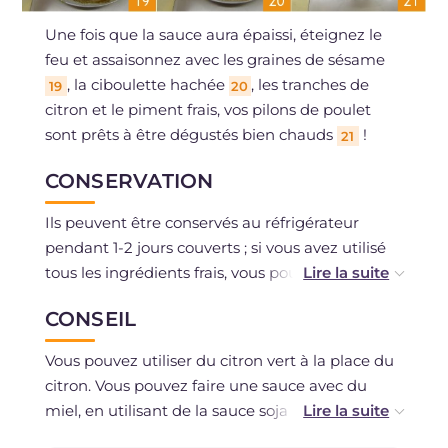
Une fois que la sauce aura épaissi, éteignez le
feu et assaisonnez avec les graines de sésame
, la ciboulette hachée
, les tranches de
19
20
citron et le piment frais, vos pilons de poulet
sont prêts à être dégustés bien chauds
!
21
CONSERVATION
Ils peuvent être conservés au réfrigérateur
pendant 1-2 jours couverts ; si vous avez utilisé
tous les ingrédients frais, vous pouvez les
congeler et les réchauffer au four avec leur
CONSEIL
sauce, sans la ciboulette et le citron en tranches.
Vous pouvez utiliser du citron vert à la place du
citron. Vous pouvez faire une sauce avec du
miel, en utilisant de la sauce soja à la place du
vinaigre balsamique. Si vous n'aimez pas le