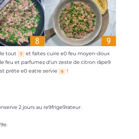
le tout
et faites cuire e0 feu moyen-doux
7
le feu et parfumez d'un zeste de citron râpe9
est prête e0 eatre servie
!
9
nserve 2 jours au re9frige9rateur.
9e.