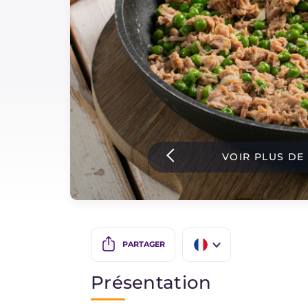
Sauces
Dernieres recettes
IT Website
VOIR PLUS DE
Facebook
Instagram
TikTok
YouTube
PARTAGER
IT
Présentation
EN