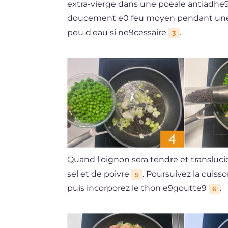
extra-vierge dans une poeale antiadhe9s
doucement e0 feu moyen pendant une d
peu d'eau si ne9cessaire
.
3
Quand l'oignon sera tendre et translucid
sel et de poivre
. Poursuivez la cuis
5
puis incorporez le thon e9goutte9
.
6