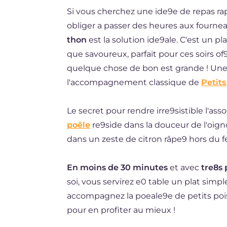
Si vous cherchez une ide9e de repas rap
DE
obliger a passer des heures aux fourneau
ES
thon
est la solution ide9ale. C'est un pl
NL
que savoureux, parfait pour ces soirs of
quelque chose de bon est grande ! Une a
BR
l'accompagnement classique de
Petits
Le secret pour rendre irre9sistible l'ass
poêle
re9side dans la douceur de l'oig
dans un zeste de citron râpe9 hors du f
En moins de 30 minutes
et avec
tre8s 
soi, vous servirez e0 table un plat simp
accompagnez la poeale9e de petits pois
pour en profiter au mieux !