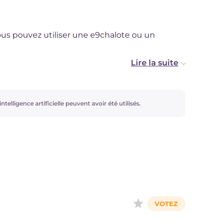
ous pouvez utiliser une e9chalote ou un
cile et rapide ? Essayez
Œufs et petits pois
!
ntelligence artificielle peuvent avoir été utilisés.