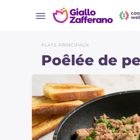
Home
Toutes les recettes
PLATS PRINCIPAUX
Aperitifs
Poêlée de pe
Salades
Plats principaux
Boissons et rafraîchissements
Desserts
Accompagnement
Pizzas et focaccia
Gateaux et patisserie