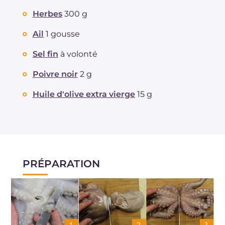
Herbes
300 g
Ail
1 gousse
Sel fin
à volonté
Poivre noir
2 g
Huile d'olive extra vierge
15 g
PRÉPARATION