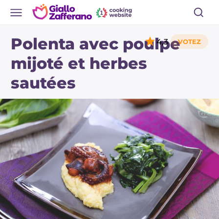
Polenta avec poulpe
4,3
mijoté et herbes
sautées