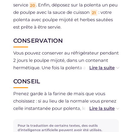
service
. Enfin, déposez sur la polenta un peu
20
de poulpe avec la sauce de cuisson
: votre
21
polenta avec poulpe mijoté et herbes sautées
est prête à être servie.
CONSERVATION
Vous pouvez conserver au réfrigérateur pendant
2 jours le poulpe mijoté, dans un contenant
hermétique. Une fois la polenta ajoutée, il est
préférable de consommer le plat
CONSEIL
immédiatement. La congélation n'est pas
recommandée.
Prenez garde à la farine de maïs que vous
choisissez : si au lieu de la normale vous prenez
celle instantanée pour polenta, les temps de
cuisson diminueront considérablement. Par
ailleurs, si vous voulez essayer ce plat en version
Pour la traduction de certains textes, des outils
épicée, déchiquetez dans le poulpe mijoté un
d'intelligence artificielle peuvent avoir été utilisés.