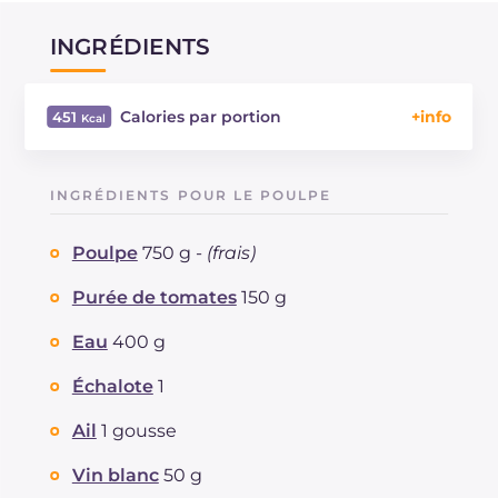
INGRÉDIENTS
Calories par portion
451
Énergie
Kcal
451
Glucides
g
57.8
INGRÉDIENTS POUR LE POULPE
Dont sucres
g
7.8
Protéine
g
24.9
Poulpe
750 g -
(frais)
Graisses
g
12.5
dont acides gras saturés
Purée de tomates
150 g
g
2.34
Fibre
g
3.6
Eau
400 g
Cholestérol
mg
121
Sodium
mg
1085
Échalote
1
Ail
1 gousse
Vin blanc
50 g