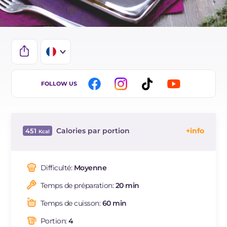
IT
FOLLOW US
EN
DE
Calories par portion
451
ES
Énergie
Kcal
451
BR
Glucides
g
57.8
Difficulté:
Moyenne
NL
Dont sucres
g
7.8
Temps de préparation:
20 min
Protéine
g
24.9
Graisses
g
12.5
Temps de cuisson:
60 min
dont acides gras saturés
g
2.34
Portion:
4
Fibre
g
3.6