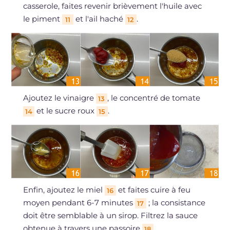
casserole, faites revenir brièvement l'huile avec
le piment
et l'ail haché
.
11
12
Ajoutez le vinaigre
, le concentré de tomate
13
et le sucre roux
.
14
15
Enfin, ajoutez le miel
et faites cuire à feu
16
moyen pendant 6-7 minutes
; la consistance
17
doit être semblable à un sirop. Filtrez la sauce
obtenue à travers une passoire
.
18