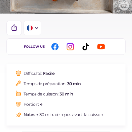
IT
FOLLOW US
DE
ES
Difficulté:
Facile
BR
Temps de préparation:
30 min
Temps de cuisson:
30 min
Portion:
4
Notes
+ 30 min. de repos avant la cuisson