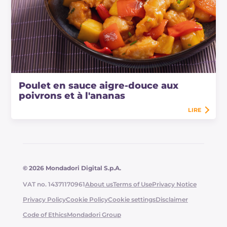
Poulet en sauce aigre-douce aux
poivrons et à l'ananas
LIRE
© 2026 Mondadori Digital S.p.A.
VAT no. 14371170961
About us
Terms of Use
Privacy Notice
Privacy Policy
Cookie Policy
Cookie settings
Disclaimer
Code of Ethics
Mondadori Group